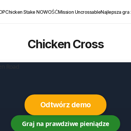
TOP
Chicken Stake NOWOŚĆ
Mission Uncrossable
Najlepsza gra
Chicken Cross
Odtwórz demo
Graj na prawdziwe pieniądze