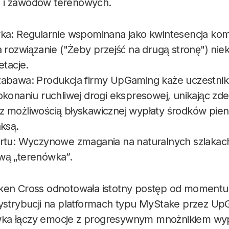
 i zawodów terenowych.
ka: Regularnie wspominana jako kwintesencja kom
a rozwiązanie ("Żeby przejść na drugą stronę") nie
etacje.
zabawa: Produkcja firmy UpGaming każe uczestni
okonaniu ruchliwej drogi ekspresowej, unikając zde
 możliwością błyskawicznej wypłaty środków pien
aksą.
rtu: Wyczynowe zmagania na naturalnych szlakac
wą „terenówka”.
ken Cross odnotowała istotny postęp od momentu 
dystrybucji na platformach typu MyStake przez Up
ka łączy emocje z progresywnym mnożnikiem wyp