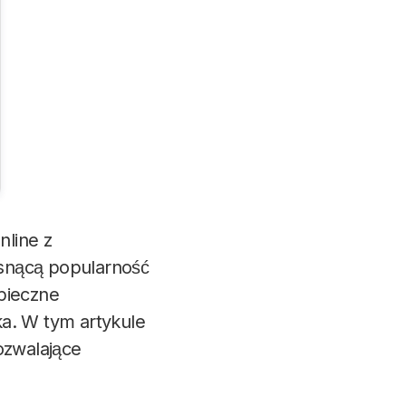
nline z
snącą popularność
zpieczne
ka. W tym artykule
ozwalające