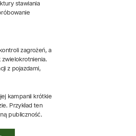
ktury stawiania
ypróbowanie
ontroli zagrożeń, a
zwielokrotnienia.
cji z pojazdami,
ej kampanii krótkie
zie. Przykład ten
ną publiczność.