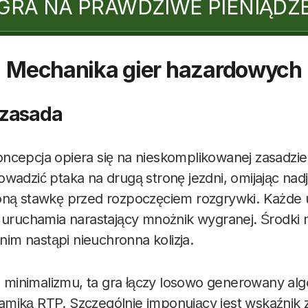
GRA NA PRAWDZIWE PIENIĄDZ
Mechanika gier hazardowych
zasada
ncepcja opiera się na nieskomplikowanej zasadzie
wadzić ptaka na drugą stronę jezdni, omijając nad
oną stawkę przed rozpoczęciem rozgrywki. Każde
y uruchamia narastający mnożnik wygranej. Środki
anim nastąpi nieuchronna kolizja.
inimalizmu, ta gra łączy losowo generowany alg
miką RTP. Szczególnie imponujący jest wskaźnik