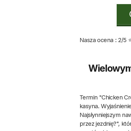
Nasza ocena : 2/5 
Wielowym
Termin "Chicken Cr
kasyna. Wyjaśnienie
Najsłynniejszym na
przez jezdnię?", kt