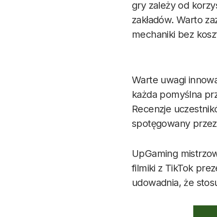
gry zależy od korzy
zakładów. Warto za
mechaniki bez kos
Warte uwagi innowac
każda pomyślna prz
Recenzje uczestnikó
spotęgowany przez 
UpGaming mistrzows
filmiki z TikTok pre
udowadnia, że stos