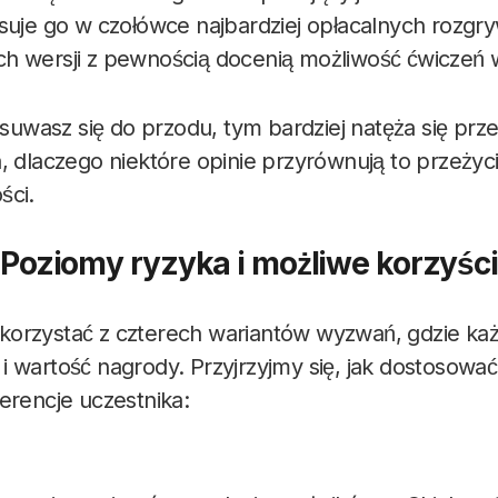
suje go w czołówce najbardziej opłacalnych rozgry
h wersji z pewnością docenią możliwość ćwiczeń 
posuwasz się do przodu, tym bardziej natęża się prz
, dlaczego niektóre opinie przyrównują to przeży
ści.
Poziomy ryzyka i możliwe korzyśc
orzystać z czterech wariantów wyzwań, gdzie ka
 wartość nagrody. Przyjrzyjmy się, jak dostosować
erencje uczestnika: