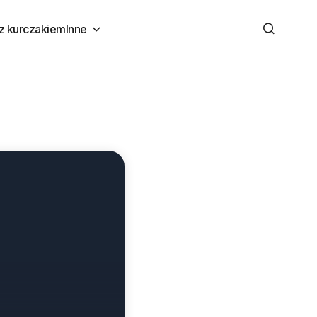
 z kurczakiem
Inne