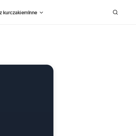
 z kurczakiem
Inne