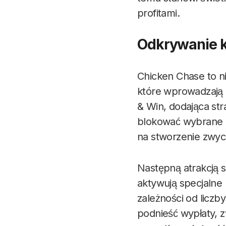
profitami.
Odkrywanie k
Chicken Chase to n
które wprowadzają 
& Win, dodająca str
blokować wybrane b
na stworzenie zwyc
Następną atrakcją 
aktywują specjalne 
zależności od liczb
podnieść wypłaty, z