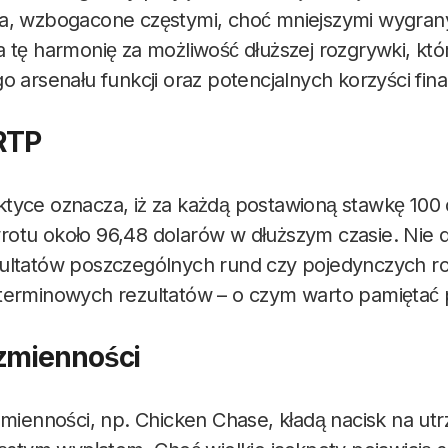
a, wzbogacone częstymi, choć mniejszymi wygran
 tę harmonię za możliwość dłuższej rozgrywki, któ
o arsenału funkcji oraz potencjalnych korzyści fi
 RTP
tyce oznacza, iż za każdą postawioną stawkę 100
otu około 96,48 dolarów w dłuższym czasie. Nie d
ultatów poszczególnych rund czy pojedynczych r
terminowych rezultatów – o czym warto pamiętać
zmienności
zmienności, np. Chicken Chase, kładą nacisk na ut