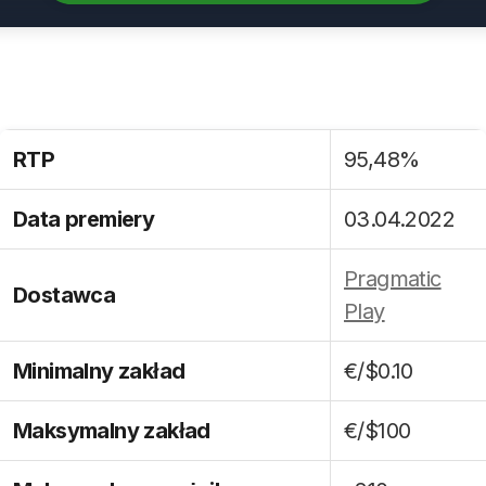
RTP
95,48%
Data premiery
03.04.2022
Pragmatic
Dostawca
Play
Minimalny zakład
€/$0.10
Maksymalny zakład
€/$100