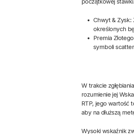
początkowej stawki
Chwyt & Zysk: 
określonych b
Premia Złotego
symboli scatter
W trakcie zgłębiani
rozumienie jej Wska
RTP, jego wartość t
aby na dłuższą met
Wysoki wskaźnik zwr