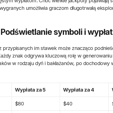
zęstym wypłatom. Choć wielkie jackpoty pojawiają s
 wygranych umożliwia graczom długotrwałą eksplor
Podświetlanie symboli i wypłat
z przypisanych im stawek może znacząco podnieś
Każdy znak odgrywa kluczową rolę w generowaniu
ków w rodzaju dyń i bakłażanów, po dochodowy 
Wypłata za 5
Wypłata za 4
$80
$40