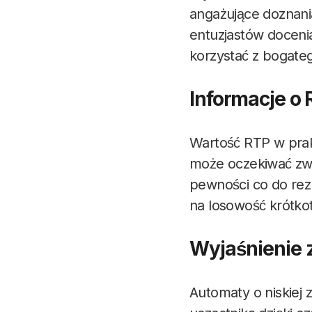
angażujące doznani
entuzjastów docenia
korzystać z bogateg
Informacje o
Wartość RTP w prak
może oczekiwać zwr
pewności co do rez
na losowość krótko
Wyjaśnienie 
Automaty o niskiej 