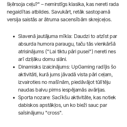
šķērsoja ceļu?" – nemirstīgs klasika, kas nereti rada
negaidītas atbildes. Savukārt, retāk sastopamā
versija saistās ar ātruma sacensībām skrejceļos.
Slavenā jautājuma mīkla: Daudzi to atzīst par
absurda humora paraugu, taču tās vienkāršā
atrisinājums ("Lai tiktu pāri pusei") nereti nes
arī dziļāku domu slāni.
Dinamisks izaicinājums: UpGaming radījis šo
aktivitāti, kurā jums jāvadā vista pāri ceļam,
izvairoties no mašīnām, piedāvājot tūlītēju
naudas balvu pirms iespējamās avārijas.
Sporta nozare: Sacīkšu aktivitāte, kas notiek
dabiskos apstākļos, un ko bieži sauc par
saīsinājumu "cross".