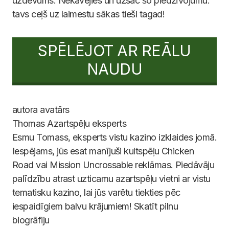
uzdevums. Nekavējies un uzsāc šo piedzīvojumu:
tavs ceļš uz laimestu sākas tieši tagad!
SPĒLĒJOT AR REĀLU
NAUDU
Thomas
Azartspēļu eksperts
Esmu Tomass, eksperts vistu kazino izklaides jomā.
Iespējams, jūs esat manījuši kultspēļu Chicken
Road vai Mission Uncrossable reklāmas. Piedāvāju
palīdzību atrast uzticamu azartspēļu vietni ar vistu
tematisku kazino, lai jūs varētu tiekties pēc
iespaidīgiem balvu krājumiem! Skatīt pilnu
biogrāfiju