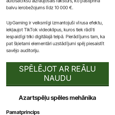
autosacīkšu aizraujošais raksturs, ko pastiprina
balvu ierobežojums līdz 10 000 €.
UpGaming ir veiksmīgi izmantojuši vīrusa efektu,
iekļaujot TikTok videoklipus, kuros tiek rādīti
iespaidīgi triki digitālajā telpā. Pierādījums tam, ka
pat šķietami elementāri uzstādījumi spēj piesaistīt
savējo auditoriju.
SPĒLĒJOT AR REĀLU
NAUDU
Azartspēļu spēles mehānika
Pamatprincips