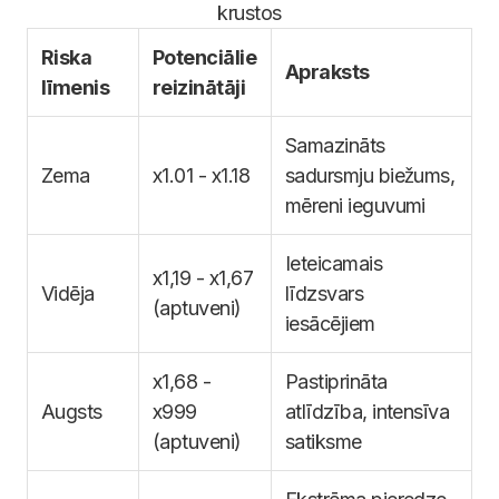
krustos
Riska
Potenciālie
Apraksts
līmenis
reizinātāji
Samazināts
Zema
x1.01 - x1.18
sadursmju biežums,
mēreni ieguvumi
Ieteicamais
x1,19 - x1,67
Vidēja
līdzsvars
(aptuveni)
iesācējiem
x1,68 -
Pastiprināta
Augsts
x999
atlīdzība, intensīva
(aptuveni)
satiksme