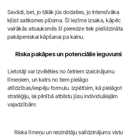
Savādi, bet, jo tālāk jūs dodaties, jo intensīvāka
kļūst satiksmes plūsma. Šī iezīme izsaka, kāpēc
vairākās atsauksmēs šī pieredze tiek pielīdzināta
pakāpeniskai kāpšanai pa kalnu.
Riska pakāpes un potenciālie ieguvumi
Lietotāji var izvēlēties no četriem izaicinājumu
līmeņiem, un katrs no tiem pielāgo
atlīdzības/iespēju formulu. Izpētīsim, kā pielāgot
stratēģiju, lai pilnībā atbilstu jūsu individuālajām
vajadzībām:
Riska līmeņu un reizinātāju salīdzinājums vistu