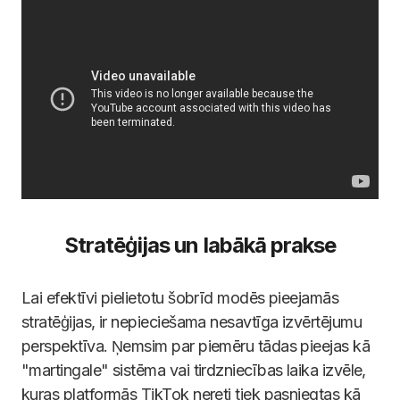
Stratēģijas un labākā prakse
Lai efektīvi pielietotu šobrīd modēs pieejamās
stratēģijas, ir nepieciešama nesavtīga izvērtējumu
perspektīva. Ņemsim par piemēru tādas pieejas kā
"martingale" sistēma vai tirdzniecības laika izvēle,
kuras platformās TikTok nereti tiek pasniegtas kā