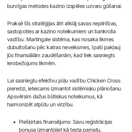
burvīgas metodes kazino izspēles uzvaru gūšanai.
Praksē šīs stratēģijas ātri atklāj savas nepilnības,
sastopoties ar kazino noteikumiem un bankrolla
vadību. Martingale sistēma, kas nosaka likmes
dubultošanu pēc katras neveiksmes, īpaši pakļauj
jūs finansiālām zaudēšanām, kad tiek sasniegts
ierobežojums likmēm.
Lai sasniegtu efektīvu pūļu vadību Chicken Cross
pieredzi, ieteicams izmantot sistēmisku plānošanu.
Apsvērsim dažus būtiskus noteikumus, kā
harmonizēt atpūtu un virzību.
Piešķirtais finansējums: Savu reģistrācijas
bonusa izmantojiet kā testa pamatu,