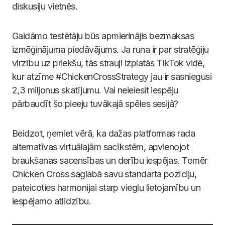
diskusiju vietnēs.
Gaidāmo testētāju būs apmierinājis bezmaksas
izmēģinājuma piedāvājums. Ja runa ir par stratēģiju
virzību uz priekšu, tās strauji izplatās TikTok vidē,
kur atzīme #ChickenCrossStrategy jau ir sasniegusi
2,3 miljonus skatījumu. Vai neieiesit iespēju
pārbaudīt šo pieeju tuvākajā spēles sesijā?
Beidzot, ņemiet vērā, ka dažas platformas rada
alternatīvas virtuālajām sacīkstēm, apvienojot
braukšanas sacensības un derību iespējas. Tomēr
Chicken Cross saglabā savu standarta pozīciju,
pateicoties harmonijai starp vieglu lietojamību un
iespējamo atlīdzību.