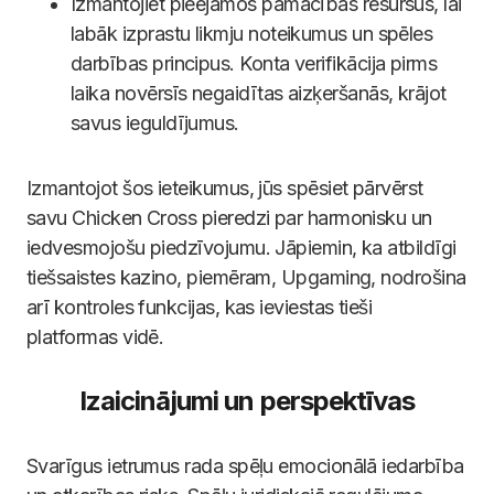
Izmantojiet pieejamos pamācības resursus, lai
labāk izprastu likmju noteikumus un spēles
darbības principus. Konta verifikācija pirms
laika novērsīs negaidītas aizķeršanās, krājot
savus ieguldījumus.
Izmantojot šos ieteikumus, jūs spēsiet pārvērst
savu Chicken Cross pieredzi par harmonisku un
iedvesmojošu piedzīvojumu. Jāpiemin, ka atbildīgi
tiešsaistes kazino, piemēram, Upgaming, nodrošina
arī kontroles funkcijas, kas ieviestas tieši
platformas vidē.
Izaicinājumi un perspektīvas
Svarīgus ietrumus rada spēļu emocionālā iedarbība