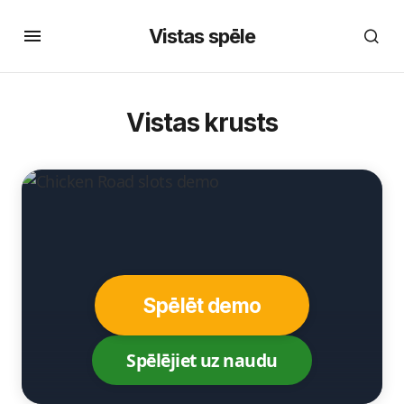
Vistas spēle
Vistas krusts
Spēlēt demo
Spēlējiet uz naudu