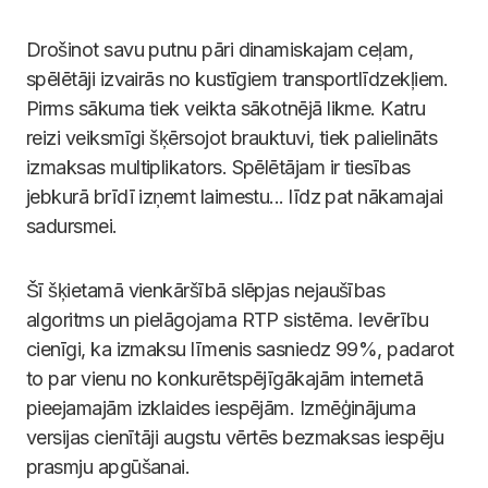
Drošinot savu putnu pāri dinamiskajam ceļam,
spēlētāji izvairās no kustīgiem transportlīdzekļiem.
Pirms sākuma tiek veikta sākotnējā likme. Katru
reizi veiksmīgi šķērsojot brauktuvi, tiek palielināts
izmaksas multiplikators. Spēlētājam ir tiesības
jebkurā brīdī izņemt laimestu... līdz pat nākamajai
sadursmei.
Šī šķietamā vienkāršībā slēpjas nejaušības
algoritms un pielāgojama RTP sistēma. Ievērību
cienīgi, ka izmaksu līmenis sasniedz 99%, padarot
to par vienu no konkurētspējīgākajām internetā
pieejamajām izklaides iespējām. Izmēģinājuma
versijas cienītāji augstu vērtēs bezmaksas iespēju
prasmju apgūšanai.