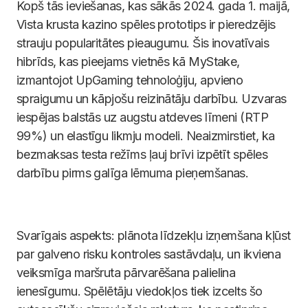
Kopš tās ieviešanas, kas sākās 2024. gada 1. maijā,
Vista krusta kazino spēles prototips ir pieredzējis
strauju popularitātes pieaugumu. Šis inovatīvais
hibrīds, kas pieejams vietnēs kā MyStake,
izmantojot UpGaming tehnoloģiju, apvieno
spraigumu un kāpjošu reizinātāju darbību. Uzvaras
iespējas balstās uz augstu atdeves līmeni (RTP
99%) un elastīgu likmju modeli. Neaizmirstiet, ka
bezmaksas testa režīms ļauj brīvi izpētīt spēles
darbību pirms galīga lēmuma pieņemšanas.
Svarīgais aspekts: plānota līdzekļu izņemšana kļūst
par galveno risku kontroles sastāvdaļu, un ikviena
veiksmīga maršruta pārvarēšana palielina
ienesīgumu. Spēlētāju viedokļos tiek izcelts šo