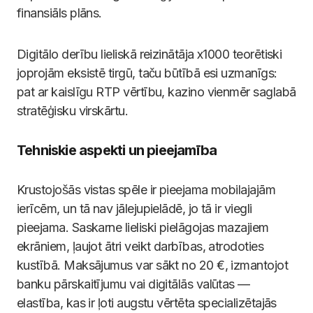
finansiāls plāns.
Digitālo derību lieliskā reizinātāja x1000 teorētiski
joprojām eksistē tirgū, taču būtībā esi uzmanīgs:
pat ar kaislīgu RTP vērtību, kazino vienmēr saglabā
stratēģisku virskārtu.
Tehniskie aspekti un pieejamība
Krustojošās vistas spēle ir pieejama mobilajajām
ierīcēm, un tā nav jālejupielādē, jo tā ir viegli
pieejama. Saskarne lieliski pielāgojas mazajiem
ekrāniem, ļaujot ātri veikt darbības, atrodoties
kustībā. Maksājumus var sākt no 20 €, izmantojot
banku pārskaitījumu vai digitālās valūtas —
elastība, kas ir ļoti augstu vērtēta specializētajās