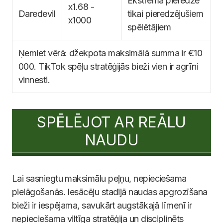
Ekstrēma pieredze
x1.68 -
Daredevil
tikai pieredzējušiem
x1000
spēlētājiem
Ņemiet vērā: džekpota maksimālā summa ir €10
000. TikTok spēļu stratēģijās bieži vien ir agrīni
vinnesti.
SPĒLĒJOT AR REĀLU
NAUDU
Lai sasniegtu maksimālu peļņu, nepieciešama
pielāgošanās. Iesācēju stadijā naudas apgrozīšana
bieži ir iespējama, savukārt augstākajā līmenī ir
nepieciešama viltīga stratēģija un disciplinēts