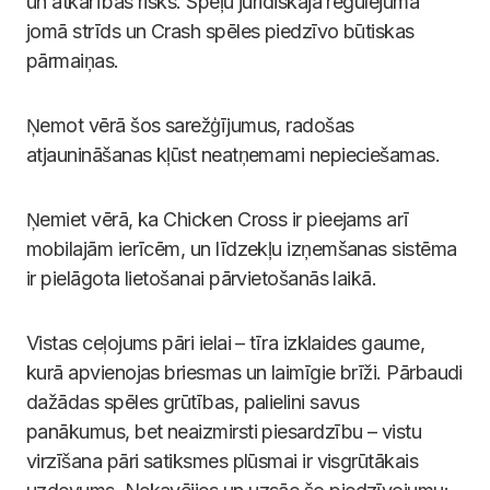
un atkarības risks. Spēļu juridiskajā regulējuma
jomā strīds un Crash spēles piedzīvo būtiskas
pārmaiņas.
Ņemot vērā šos sarežģījumus, radošas
atjaunināšanas kļūst neatņemami nepieciešamas.
Ņemiet vērā, ka Chicken Cross ir pieejams arī
mobilajām ierīcēm, un līdzekļu izņemšanas sistēma
ir pielāgota lietošanai pārvietošanās laikā.
Vistas ceļojums pāri ielai – tīra izklaides gaume,
kurā apvienojas briesmas un laimīgie brīži. Pārbaudi
dažādas spēles grūtības, palielini savus
panākumus, bet neaizmirsti piesardzību – vistu
virzīšana pāri satiksmes plūsmai ir visgrūtākais