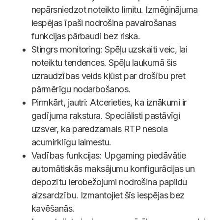
nepārsniedzot noteikto limitu. Izmēģinājuma
iespējas īpaši nodrošina pavairošanas
funkcijas pārbaudi bez riska.
Stingrs monitoring: Spēļu uzskaiti veic, lai
noteiktu tendences. Spēļu laukumā šis
uzraudzības veids kļūst par drošību pret
pārmērīgu nodarbošanos.
Pirmkārt, jautri: Atcerieties, ka iznākumi ir
gadījuma rakstura. Speciālisti pastāvīgi
uzsver, ka paredzamais RTP nesola
acumirklīgu laimestu.
Vadības funkcijas: Upgaming piedāvātie
automātiskās maksājumu konfigurācijas un
depozītu ierobežojumi nodrošina papildu
aizsardzību. Izmantojiet šīs iespējas bez
kavēšanās.