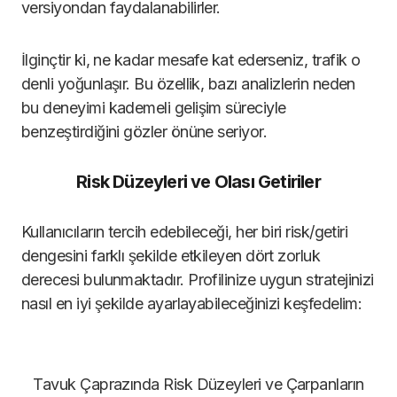
versiyondan faydalanabilirler.
İlginçtir ki, ne kadar mesafe kat ederseniz, trafik o
denli yoğunlaşır. Bu özellik, bazı analizlerin neden
bu deneyimi kademeli gelişim süreciyle
benzeştirdiğini gözler önüne seriyor.
Risk Düzeyleri ve Olası Getiriler
Kullanıcıların tercih edebileceği, her biri risk/getiri
dengesini farklı şekilde etkileyen dört zorluk
derecesi bulunmaktadır. Profilinize uygun stratejinizi
nasıl en iyi şekilde ayarlayabileceğinizi keşfedelim:
Tavuk Çaprazında Risk Düzeyleri ve Çarpanların