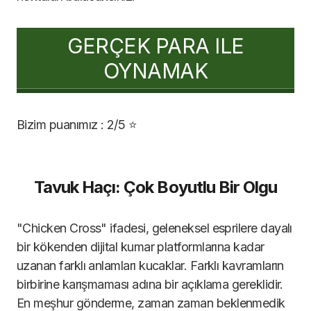
GERÇEK PARA ILE
OYNAMAK
Bizim puanımız : 2/5 ⭐
Tavuk Haçı: Çok Boyutlu Bir Olgu
"Chicken Cross" ifadesi, geleneksel esprilere dayalı
bir kökenden dijital kumar platformlarına kadar
uzanan farklı anlamları kucaklar. Farklı kavramların
birbirine karışmaması adına bir açıklama gereklidir.
En meşhur gönderme, zaman zaman beklenmedik