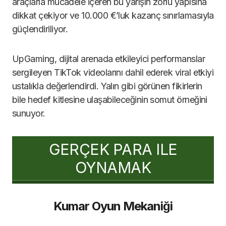
araçlarla mücadele içeren bu yarışın zorlu yapısına
dikkat çekiyor ve 10.000 €’luk kazanç sınırlamasıyla
güçlendiriliyor.
UpGaming, dijital arenada etkileyici performanslar
sergileyen TikTok videolarını dahil ederek viral etkiyi
ustalıkla değerlendirdi. Yalın gibi görünen fikirlerin
bile hedef kitlesine ulaşabileceğinin somut örneğini
sunuyor.
GERÇEK PARA ILE
OYNAMAK
Kumar Oyun Mekaniği