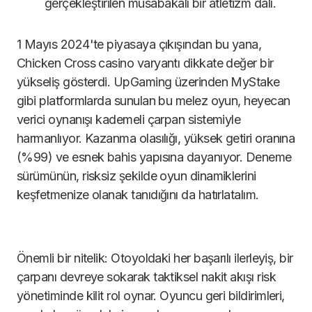
gerçekleştirilen müsabakalı bir atletizm dalı.
1 Mayıs 2024'te piyasaya çıkışından bu yana,
Chicken Cross casino varyantı dikkate değer bir
yükseliş gösterdi. UpGaming üzerinden MyStake
gibi platformlarda sunulan bu melez oyun, heyecan
verici oynanışı kademeli çarpan sistemiyle
harmanlıyor. Kazanma olasılığı, yüksek getiri oranına
(%99) ve esnek bahis yapısına dayanıyor. Deneme
sürümünün, risksiz şekilde oyun dinamiklerini
keşfetmenize olanak tanıdığını da hatırlatalım.
Önemli bir nitelik: Otoyoldaki her başarılı ilerleyiş, bir
çarpanı devreye sokarak taktiksel nakit akışı risk
yönetiminde kilit rol oynar. Oyuncu geri bildirimleri,