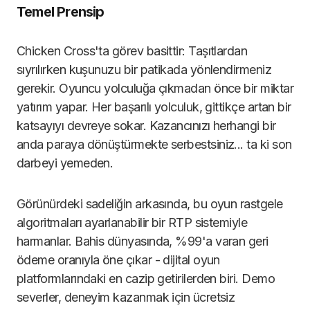
Temel Prensip
Chicken Cross'ta görev basittir: Taşıtlardan
sıyrılırken kuşunuzu bir patikada yönlendirmeniz
gerekir. Oyuncu yolculuğa çıkmadan önce bir miktar
yatırım yapar. Her başarılı yolculuk, gittikçe artan bir
katsayıyı devreye sokar. Kazancınızı herhangi bir
anda paraya dönüştürmekte serbestsiniz... ta ki son
darbeyi yemeden.
Görünürdeki sadeliğin arkasında, bu oyun rastgele
algoritmaları ayarlanabilir bir RTP sistemiyle
harmanlar. Bahis dünyasında, %99'a varan geri
ödeme oranıyla öne çıkar - dijital oyun
platformlarındaki en cazip getirilerden biri. Demo
severler, deneyim kazanmak için ücretsiz