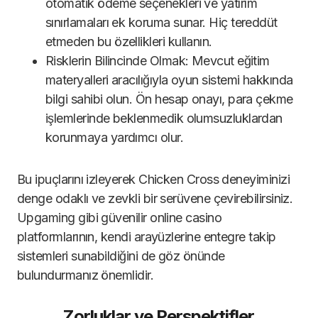
otomatik ödeme seçenekleri ve yatırım
sınırlamaları ek koruma sunar. Hiç tereddüt
etmeden bu özellikleri kullanın.
Risklerin Bilincinde Olmak: Mevcut eğitim
materyalleri aracılığıyla oyun sistemi hakkında
bilgi sahibi olun. Ön hesap onayı, para çekme
işlemlerinde beklenmedik olumsuzluklardan
korunmaya yardımcı olur.
Bu ipuçlarını izleyerek Chicken Cross deneyiminizi
denge odaklı ve zevkli bir serüvene çevirebilirsiniz.
Upgaming gibi güvenilir online casino
platformlarının, kendi arayüzlerine entegre takip
sistemleri sunabildiğini de göz önünde
bulundurmanız önemlidir.
Zorluklar ve Perspektifler