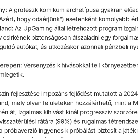
ány: A groteszk komikum archetípusa gyakran előado
Azért, hogy odaérjünk") esetenként komolyabb ért
aland: Az UpGaming által létrehozott program izga
y csirkének biztonságosan átszaladni egy forgalm
águldó autókat, és ütközéskor azonnali pénzbeli n
erepen: Versenyzés kihívásokkal teli környezetbe
mlegetik.
zin fejlesztése impozáns fejlődést mutatott a 202
land, mely olyan felületeken hozzáférhető, mint a 
 át, izgalmas kihívást kínál progresszív szorzóre
isszatérülési rátára (99%) és rugalmas tétrendsz
 próbaverzió ingyenes kipróbálást biztosít a játé