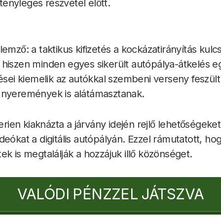
ényleges részvétel előtt.
lemző: a taktikus kifizetés a kockázatirányítás kul
hiszen minden egyes sikerült autópálya-átkelés egy
ései kiemelik az autókkal szembeni verseny feszült 
 nyeremények is alátámasztanak.
en kiaknázta a járvány idején rejlő lehetőségeke
deókat a digitális autópályán. Ezzel rámutatott, h
ek is megtalálják a hozzájuk illő közönséget.
VALÓDI PÉNZZEL JÁTSZVA