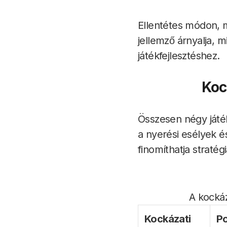
Ellentétes módon, m
jellemző árnyalja, 
játékfejlesztéshez.
Koc
Összesen négy játék
a nyerési esélyek é
finomíthatja stratégi
A kockáz
Kockázati
Po