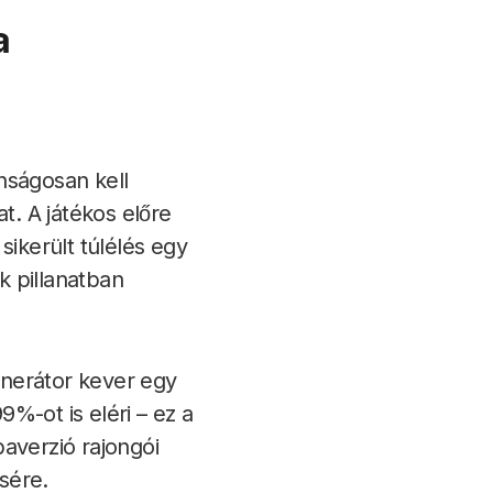
a
nságosan kell
t. A játékos előre
sikerült túlélés egy
k pillanatban
enerátor kever egy
%-ot is eléri – ez a
averzió rajongói
ésére.