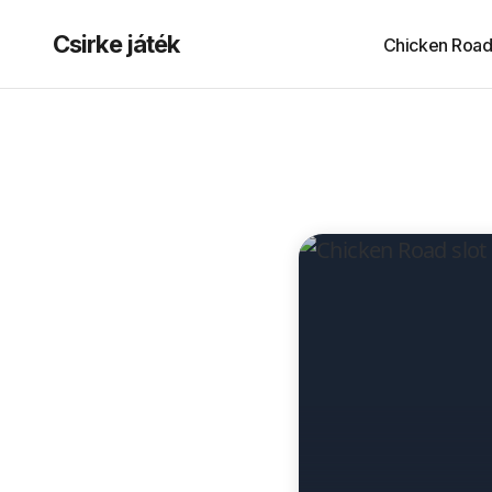
Csirke játék
Chicken Road