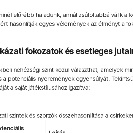
inél előrébb haladunk, annál zsúfoltabbá válik a k
miért hasonlítják egyes vélemények az élményt a fo
kázati fokozatok és esetleges juta
beli nehézségi szint közül választhat, amelyek mi
s a potenciális nyeremények egyensúlyát. Tekints
áját a saját játékstílusához igazítva:
ati szintek és szorzók összehasonlítása a csirkek
tenciális
Leírás