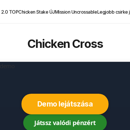
 2.0 TOP
Chicken Stake ÚJ
Mission Uncrossable
Legjobb csirke 
Chicken Cross
Demo lejátszása
Játssz valódi pénzért