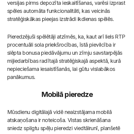
versijas pirms depozīta ieskaitīšanas, varēsi izprast
spēles automāta funkcionalitāti, kas veicinās
stratēģiskākas pieejas izstrādi ikdienas spēlēs.
Pieredzējuši spēlētāji atzīmēs, ka, kaut arī liels RTP
procentuāli sola priekšrocības, īstā pievilcība ir
slēpta bonusa piedāvājumu un zīmju savstarpējās
mijiedarbības radītajā stratēģiskajā aspektā, kurā
nepieciešama iesaistīšanās, lai gūtu vislabākos
panākumus.
Mobilā pieredze
Mūsdienu digitālajā vidē neaizstājama mobilā
atskaņošana ir noteicoša. Vistas skrienāšana
sniedz spilgtu spēļu pieredzi viedtālrunī, planšetē