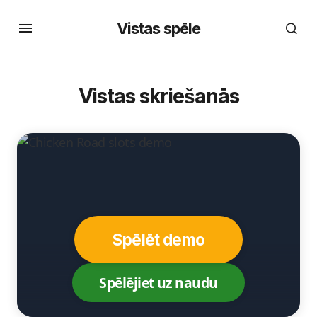
Vistas spēle
Vistas skriešanās
Spēlēt demo
Spēlējiet uz naudu