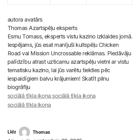
Thomas
Azartspēļu eksperts
Esmu Tomass, eksperts vistu kazino izklaides jomā.
Iespējams, jūs esat manījuši kultspēļu Chicken
Road vai Mission Uncrossable reklāmas. Piedāvāju
palīdzību atrast uzticamu azartspēļu vietni ar vistu
tematisku kazino, lai jūs varētu tiekties pēc
iespaidīgiem balvu krājumiem! Skatīt pilnu
biogrāfiju
Līdz
Thomas