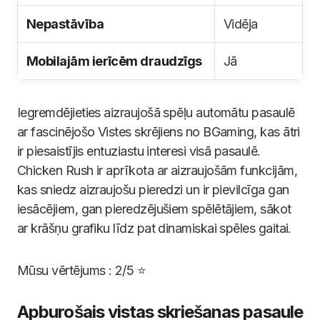
Nepastāvība
Vidēja
Mobilajām ierīcēm draudzīgs
Jā
Iegremdējieties aizraujošā spēļu automātu pasaulē
ar fascinējošo Vistes skrējiens no BGaming, kas ātri
ir piesaistījis entuziastu interesi visā pasaulē.
Chicken Rush ir aprīkota ar aizraujošām funkcijām,
kas sniedz aizraujošu pieredzi un ir pievilcīga gan
iesācējiem, gan pieredzējušiem spēlētājiem, sākot
ar krāšņu grafiku līdz pat dinamiskai spēles gaitai.
Mūsu vērtējums : 2/5 ⭐
Apburošais vistas skriešanas pasaule