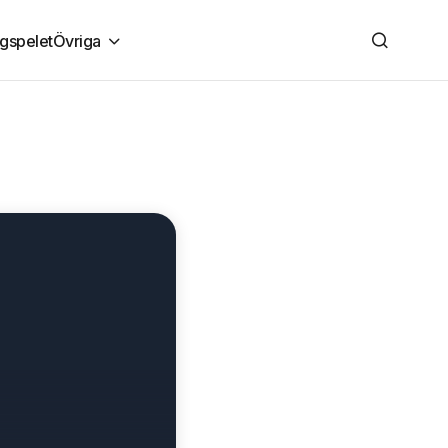
ngspelet
Övriga