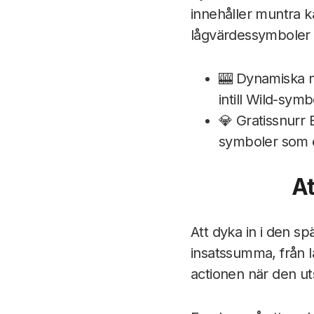
innehåller muntra k
lågvärdessymboler å
🎰 Dynamiska m
intill Wild-sym
💎 Gratissnurr
symboler som ö
At
Att dyka in i den s
insatssumma, från l
actionen när den uts