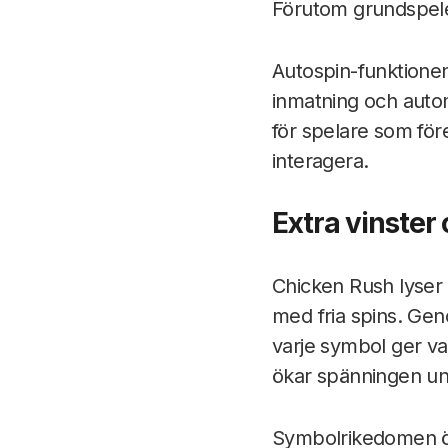
Förutom grundspelets
Autospin-funktionen
inmatning och automa
för spelare som före
interagera.
Extra vinster
Chicken Rush lyser 
med fria spins. Geno
varje symbol ger va
ökar spänningen unde
Symbolrikedomen ök