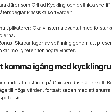
araktärer som Grillad Kyckling och distinkta sherif
terspeglar klassiska kortvärden.
ultiplikatorer: Öka vinsterna oväntat med förstä
bolerna.
 Bonus: Skapar lager av spänning genom att present
kar möjligheten för högre vinster.
t komma igång med kycklingr
pännande atmosfären på Chicken Rush är enkelt. Bör
åga till höga värden, fortsätt sedan med att snurr
pelar sig.