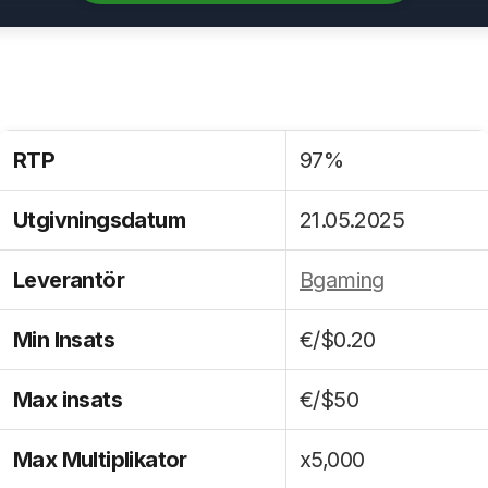
RTP
97%
Utgivningsdatum
21.05.2025
Leverantör
Bgaming
Min Insats
€/$0.20
Max insats
€/$50
Max Multiplikator
x5,000