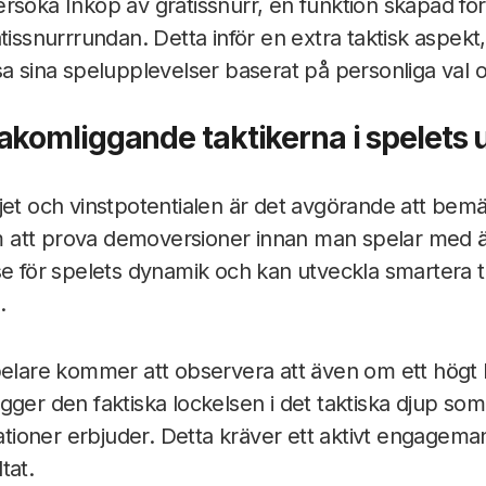
söka Inköp av gratissnurr, en funktion skapad för di
tissnurrrundan. Detta inför en extra taktisk aspekt,
sa sina spelupplevelser baserat på personliga val 
akomliggande taktikerna i spelets
jet och vinstpotentialen är det avgörande att bemä
att prova demoversioner innan man spelar med ä
se för spelets dynamik och kan utveckla smartera ta
.
are kommer att observera att även om ett högt 
å ligger den faktiska lockelsen i det taktiska djup s
oner erbjuder. Detta kräver ett aktivt engageman
tat.