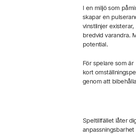
I en miljö som påmi
skapar en pulserand
vinstlinjer existera
bredvid varandra. Me
potential.
För spelare som är 
kort omställningspe
genom att bibehåll
Speltillfället låter 
anpassningsbarhet b