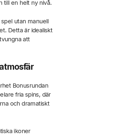
ill en helt ny nivå.
r spel utan manuell
t. Detta är idealiskt
 tvungna att
 atmosfär
nerhet Bonusrundan
lare fria spins, där
arna och dramatiskt
iska ikoner