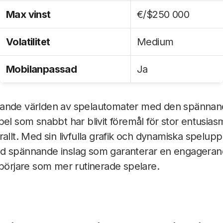
Max vinst
€/$250 000
Volatilitet
Medium
Mobilanpassad
Ja
lande världen av spelautomater med den spännan
pel som snabbt har blivit föremål för stor entusias
rallt. Med sin livfulla grafik och dynamiska spelup
d spännande inslag som garanterar en engageran
ybörjare som mer rutinerade spelare.