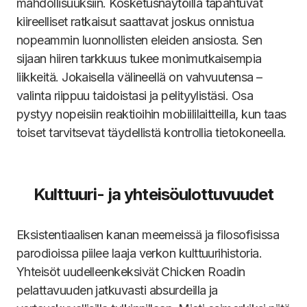
mahdollisuuksiin. Kosketusnäytöillä tapahtuvat
kiireelliset ratkaisut saattavat joskus onnistua
nopeammin luonnollisten eleiden ansiosta. Sen
sijaan hiiren tarkkuus tukee monimutkaisempia
liikkeitä. Jokaisella välineellä on vahvuutensa –
valinta riippuu taidoistasi ja pelityylistäsi. Osa
pystyy nopeisiin reaktioihin mobiililaitteilla, kun taas
toiset tarvitsevat täydellistä kontrollia tietokoneella.
Kulttuuri- ja yhteisöulottuvuudet
Eksistentiaalisen kanan meemeissä ja filosofisissa
parodioissa piilee laaja verkon kulttuurihistoria.
Yhteisöt uudelleenkeksivät Chicken Roadin
pelattavuuden jatkuvasti absurdeilla ja