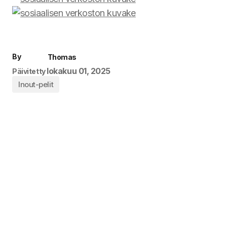
By
Thomas
lokakuu 01, 2025
Päivitetty
Inout-pelit