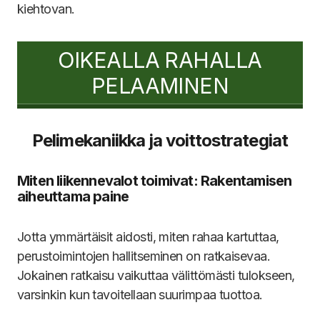
kiehtovan.
OIKEALLA RAHALLA
PELAAMINEN
Pelimekaniikka ja voittostrategiat
Miten liikennevalot toimivat: Rakentamisen
aiheuttama paine
Jotta ymmärtäisit aidosti, miten rahaa kartuttaa,
perustoimintojen hallitseminen on ratkaisevaa.
Jokainen ratkaisu vaikuttaa välittömästi tulokseen,
varsinkin kun tavoitellaan suurimpaa tuottoa.