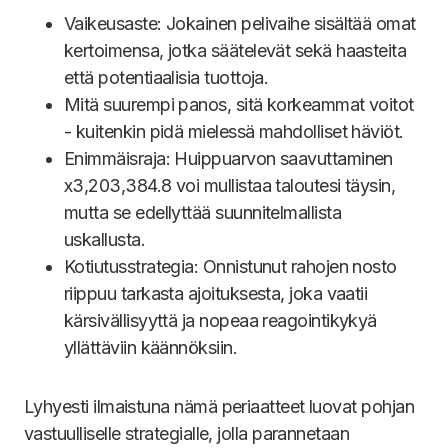
Vaikeusaste: Jokainen pelivaihe sisältää omat
kertoimensa, jotka säätelevät sekä haasteita
että potentiaalisia tuottoja.
Mitä suurempi panos, sitä korkeammat voitot
- kuitenkin pidä mielessä mahdolliset häviöt.
Enimmäisraja: Huippuarvon saavuttaminen
x3,203,384.8 voi mullistaa taloutesi täysin,
mutta se edellyttää suunnitelmallista
uskallusta.
Kotiutusstrategia: Onnistunut rahojen nosto
riippuu tarkasta ajoituksesta, joka vaatii
kärsivällisyyttä ja nopeaa reagointikykyä
yllättäviin käännöksiin.
Lyhyesti ilmaistuna nämä periaatteet luovat pohjan
vastuulliselle strategialle, jolla parannetaan