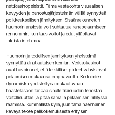
nettikasinopeleistä. Tämä vastakohta visuaalisen
kevyyden ja panostusjärjestelmän välillä synnyttää
poikkeuksellisen jännityksen. Sisäänrakennetun
huumorin ansiosta voit suhtautua rahapelaamiseen
rennommin, kun taas voitot ja edut ylläpitävät
taktista intohimoa.
Huumorin ja todellisen jännityksen yhdistelmä
synnyttää ainutlaatuisen kemian. Verkkokasinot
ovat havainneet, että leikkilliset piirteet vahvistavat
pelaamisen mukaansatempaavuutta. Kertoimien
dynamiikka yhdistettynä mukautuvaan
haastetasoon tarjoaa sinulle tilaisuuden tehostaa
voitollisuuttasi ja pitää samalla pelaamisen hillityssä
raamissa. Kummallista kyllä, juuri tämä näennäinen
keveys tekee pelikokemuksesta erityisen