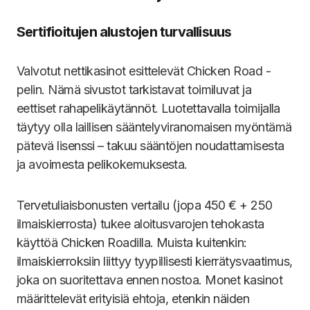
Sertifioitujen alustojen turvallisuus
Valvotut nettikasinot esittelevät Chicken Road -
pelin. Nämä sivustot tarkistavat toimiluvat ja
eettiset rahapelikäytännöt. Luotettavalla toimijalla
täytyy olla laillisen sääntelyviranomaisen myöntämä
pätevä lisenssi – takuu sääntöjen noudattamisesta
ja avoimesta pelikokemuksesta.
Tervetuliaisbonusten vertailu (jopa 450 € + 250
ilmaiskierrosta) tukee aloitusvarojen tehokasta
käyttöä Chicken Roadilla. Muista kuitenkin:
ilmaiskierroksiin liittyy tyypillisesti kierrätysvaatimus,
joka on suoritettava ennen nostoa. Monet kasinot
määrittelevät erityisiä ehtoja, etenkin näiden