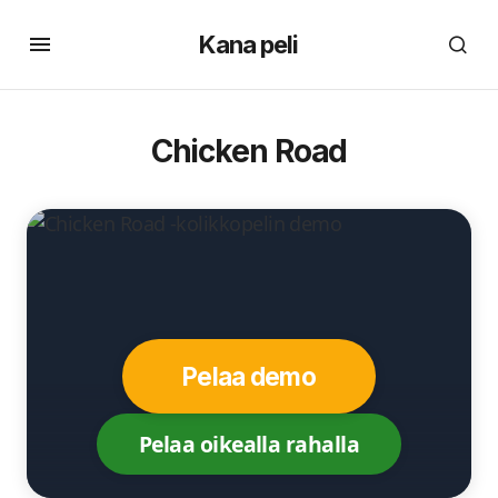
Kana peli
Chicken Road
Pelaa demo
Pelaa oikealla rahalla