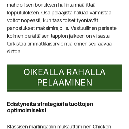
mahdollisen bonuksen hallinta määrittää
lopputuloksen. Osa pelaajista haluaa varmistaa
voitot nopeasti, kun taas toiset työntävät
panostukset maksimirajoille. Vastuullinen periaate:
kolmen perättäisen tappion jälkeen on viisasta
tarkistaa ammattilaisarviointia ennen seuraavaa
siirtoa.
OIKEALLA RAHALLA
PELAAMINEN
Edistyneitä strategioita tuottojen
optimoimiseksi
Klassisen martingaalin mukauttaminen Chicken