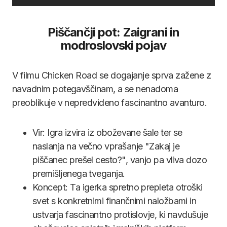
Piščančji pot: Zaigrani in
modroslovski pojav
V filmu Chicken Road se dogajanje sprva zažene z
navadnim potegavščinam, a se nenadoma
preoblikuje v nepredvideno fascinantno avanturo.
Vir: Igra izvira iz oboževane šale ter se
naslanja na večno vprašanje "Zakaj je
piščanec prešel cesto?", vanjo pa vliva dozo
premišljenega tveganja.
Koncept: Ta igerka spretno prepleta otroški
svet s konkretnimi finančnimi naložbami in
ustvarja fascinantno protislovje, ki navdušuje