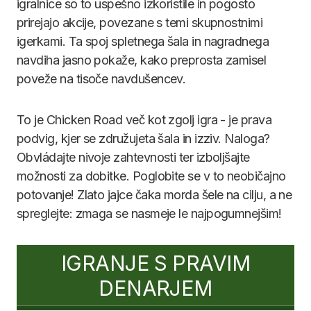
igralnice so to uspešno izkoristile in pogosto
prirejajo akcije, povezane s temi skupnostnimi
igerkami. Ta spoj spletnega šala in nagradnega
navdiha jasno pokaže, kako preprosta zamisel
poveže na tisoče navdušencev.
To je Chicken Road več kot zgolj igra - je prava
podvig, kjer se združujeta šala in izziv. Naloga?
Obvládajte nivoje zahtevnosti ter izboljšajte
možnosti za dobitke. Poglobite se v to neobičajno
potovanje! Zlato jajce čaka morda šele na cilju, a ne
spreglejte: zmaga se nasmeje le najpogumnejšim!
IGRANJE S PRAVIM
DENARJEM