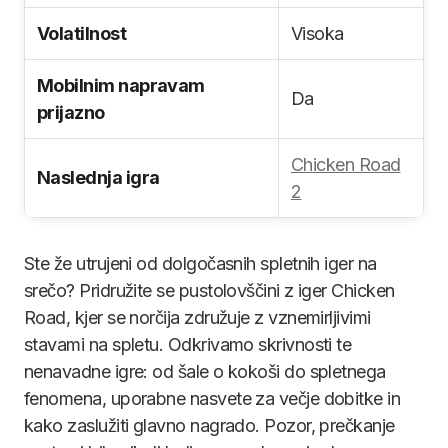
Volatilnost
Visoka
Mobilnim napravam
Da
prijazno
Chicken Road
Naslednja igra
2
Ste že utrujeni od dolgočasnih spletnih iger na
srečo? Pridružite se pustolovščini z iger Chicken
Road, kjer se norčija združuje z vznemirljivimi
stavami na spletu. Odkrivamo skrivnosti te
nenavadne igre: od šale o kokoši do spletnega
fenomena, uporabne nasvete za večje dobitke in
kako zaslužiti glavno nagrado. Pozor, prečkanje