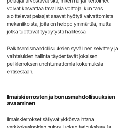
pelaajat arvostavat sitä, miten hurjat kertoimet
voivat kasvattaa tavallisia voittoja, kun taas
aloittelevat pelaajat saavat hyötyä vaivattomista
mekaniikoista, joita on helppo ymmärtää, mutta
jotka tuottavat tyydytystä hallitessa.
Palkitsemismahdollisuuksien syvällinen selvittely ja
vaihteluiden hallinta täydentävät jokaisen
pelikierroksen unohtumattomia kokemuksia
entisestään.
Ilmaiskierrosten ja bonusmahdollisuuksien
avaaminen
Ilmaiskierrokset säilyvät ykkösvalintana
verkkokasinoiden huippuluokan tarjouksissa, ja