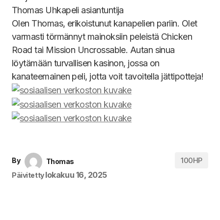
Thomas
Uhkapeli asiantuntija
Olen Thomas, erikoistunut kanapelien pariin. Olet
varmasti törmännyt mainoksiin peleistä Chicken
Road tai Mission Uncrossable. Autan sinua
löytämään turvallisen kasinon, jossa on
kanateemainen peli, jotta voit tavoitella jättipotteja!
100HP
By
Thomas
lokakuu 16, 2025
Päivitetty