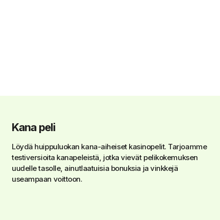
Kana peli
Löydä huippuluokan kana-aiheiset kasinopelit. Tarjoamme
testiversioita kanapeleistä, jotka vievät pelikokemuksen
uudelle tasolle, ainutlaatuisia bonuksia ja vinkkejä
useampaan voittoon.