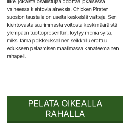
liike, jokaista osallistujaa odottaa jokaisessa
vaiheessa kiehtovia aineksia. Chicken Piraten
suosion taustalla on useita keskeisiä valtteja. Sen
kiehtovasta suurimmasta voitosta keskimääräistä
ylempään tuottoprosenttiin, löytyy monia syitä,
miksi tämä poikkeuksellinen seikkailu erottuu
edukseen pelaamisen maailmassa kanateemainen
rahapeli.
PELATA OIKEALLA
RAHALLA