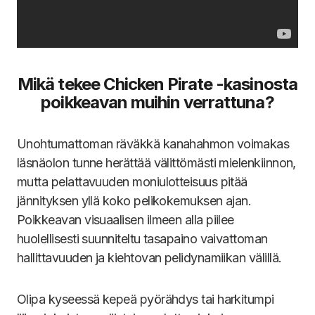
Mikä tekee Chicken Pirate -kasinosta
poikkeavan muihin verrattuna?
Unohtumattoman räväkkä kanahahmon voimakas
läsnäolon tunne herättää välittömästi mielenkiinnon,
mutta pelattavuuden moniulotteisuus pitää
jännityksen yllä koko pelikokemuksen ajan.
Poikkeavan visuaalisen ilmeen alla piilee
huolellisesti suunniteltu tasapaino vaivattoman
hallittavuuden ja kiehtovan pelidynamiikan välillä.
Olipa kyseessä kepeä pyörähdys tai harkitumpi