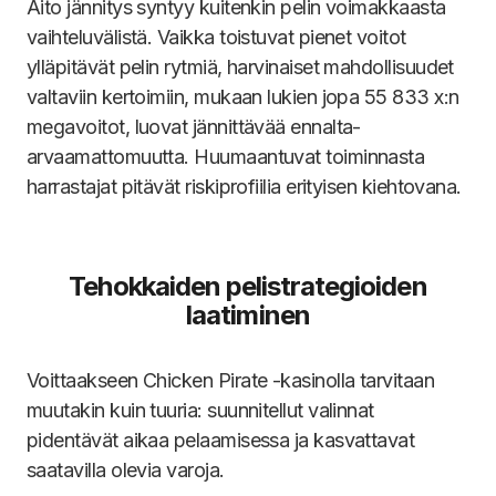
Aito jännitys syntyy kuitenkin pelin voimakkaasta
vaihteluvälistä. Vaikka toistuvat pienet voitot
ylläpitävät pelin rytmiä, harvinaiset mahdollisuudet
valtaviin kertoimiin, mukaan lukien jopa 55 833 x:n
megavoitot, luovat jännittävää ennalta-
arvaamattomuutta. Huumaantuvat toiminnasta
harrastajat pitävät riskiprofiilia erityisen kiehtovana.
Tehokkaiden pelistrategioiden
laatiminen
Voittaakseen Chicken Pirate -kasinolla tarvitaan
muutakin kuin tuuria: suunnitellut valinnat
pidentävät aikaa pelaamisessa ja kasvattavat
saatavilla olevia varoja.