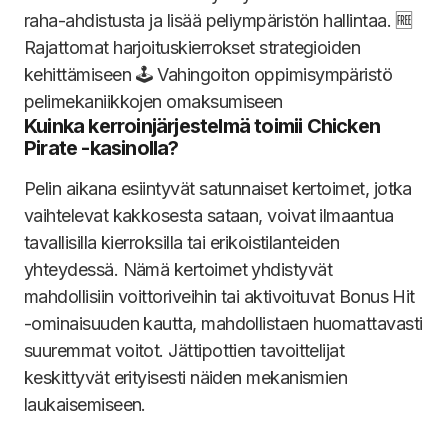
raha-ahdistusta ja lisää peliympäristön hallintaa. 🆓
Rajattomat harjoituskierrokset strategioiden
kehittämiseen 🕹 Vahingoiton oppimisympäristö
pelimekaniikkojen omaksumiseen
Kuinka kerroinjärjestelmä toimii Chicken
Pirate -kasinolla?
Pelin aikana esiintyvät satunnaiset kertoimet, jotka
vaihtelevat kakkosesta sataan, voivat ilmaantua
tavallisilla kierroksilla tai erikoistilanteiden
yhteydessä. Nämä kertoimet yhdistyvät
mahdollisiin voittoriveihin tai aktivoituvat Bonus Hit
-ominaisuuden kautta, mahdollistaen huomattavasti
suuremmat voitot. Jättipottien tavoittelijat
keskittyvät erityisesti näiden mekanismien
laukaisemiseen.