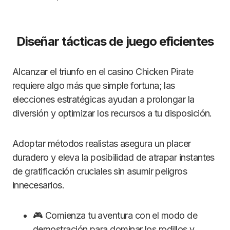
Diseñar tácticas de juego eficientes
Alcanzar el triunfo en el casino Chicken Pirate
requiere algo más que simple fortuna; las
elecciones estratégicas ayudan a prolongar la
diversión y optimizar los recursos a tu disposición.
Adoptar métodos realistas asegura un placer
duradero y eleva la posibilidad de atrapar instantes
de gratificación cruciales sin asumir peligros
innecesarios.
🎮 Comienza tu aventura con el modo de
demostración para dominar los rodillos y