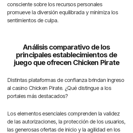
consciente sobre los recursos personales
promueve la diversión equilibrada y minimiza los
sentimientos de culpa.
Análisis comparativo de los
principales establecimientos de
juego que ofrecen Chicken Pirate
Distintas plataformas de confianza brindan ingreso
al casino Chicken Pirate. ¿Qué distingue a los
portales más destacados?
Los elementos esenciales comprenden la validez
de las autorizaciones, la protección de los usuarios,
las generosas ofertas de inicio y la agilidad en los