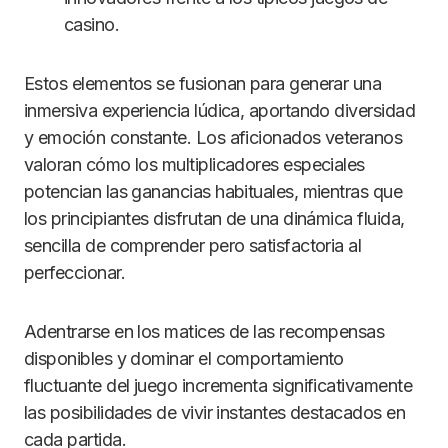
casino.
Estos elementos se fusionan para generar una
inmersiva experiencia lúdica, aportando diversidad
y emoción constante. Los aficionados veteranos
valoran cómo los multiplicadores especiales
potencian las ganancias habituales, mientras que
los principiantes disfrutan de una dinámica fluida,
sencilla de comprender pero satisfactoria al
perfeccionar.
Adentrarse en los matices de las recompensas
disponibles y dominar el comportamiento
fluctuante del juego incrementa significativamente
las posibilidades de vivir instantes destacados en
cada partida.