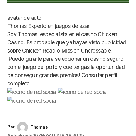
Thomas
Experto en juegos de azar
Soy Thomas, especialista en el casino Chicken
Casino. Es probable que ya hayas visto publicidad
sobre Chicken Road o Mission Uncrossable.
¡Puedo guiarte para seleccionar un casino seguro
con el juego del pollo y que tengas la oportunidad
de conseguir grandes premios! Consultar perfil
completo
Por
Thomas
16 de octubre de 2025
Actualizado