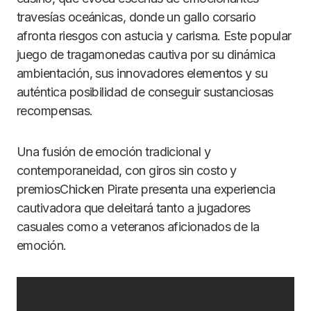
travesías oceánicas, donde un gallo corsario
afronta riesgos con astucia y carisma. Este popular
juego de tragamonedas cautiva por su dinámica
ambientación, sus innovadores elementos y su
auténtica posibilidad de conseguir sustanciosas
recompensas.
Una fusión de emoción tradicional y
contemporaneidad, con giros sin costo y
premiosChicken Pirate presenta una experiencia
cautivadora que deleitará tanto a jugadores
casuales como a veteranos aficionados de la
emoción.