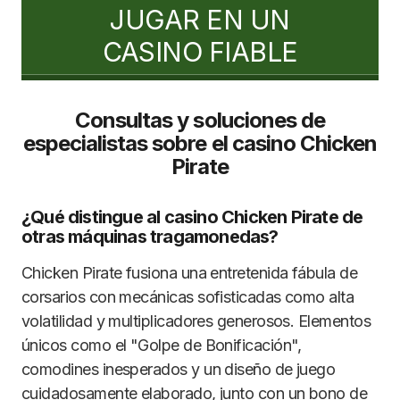
JUGAR EN UN
CASINO FIABLE
Consultas y soluciones de
especialistas sobre el casino Chicken
Pirate
¿Qué distingue al casino Chicken Pirate de
otras máquinas tragamonedas?
Chicken Pirate fusiona una entretenida fábula de
corsarios con mecánicas sofisticadas como alta
volatilidad y multiplicadores generosos. Elementos
únicos como el "Golpe de Bonificación",
comodines inesperados y un diseño de juego
cuidadosamente elaborado, junto con un bono de