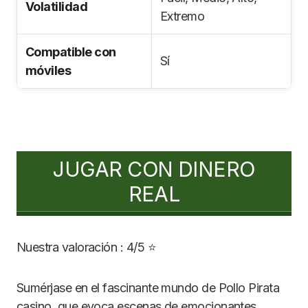
Volatilidad
Extremo
Compatible con
Sí
móviles
JUGAR CON DINERO
REAL
Nuestra valoración : 4/5 ⭐
Sumérjase en el fascinante mundo de Pollo Pirata
casino, que evoca escenas de emocionantes