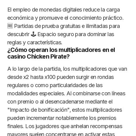
El empleo de monedas digitales reduce la carga
económica y promueve el conocimiento práctico.
🆓 Partidas de prueba gratuitas e ilimitadas para
descubrir 🕹 Espacio seguro para dominar las
reglas y características.
¿Cómo operan los multiplicadores en el
casino Chicken Pirate?
A lo largo de la partida, los multiplicadores que van
desde x2 hasta x100 pueden surgir en rondas
regulares o como particularidades de las
modalidades especiales. Al combinarse con líneas
con premio o al desencadenarse mediante el
"Impacto de bonificación", estos multiplicadores
pueden incrementar notablemente los premios
finales. Los jugadores que anhelan recompensas
mayores suelen concentrarse en activar estas