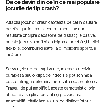
De ce devin din ce în ce mai populare
jocurile de tip crash?
Atractia jocurilor crash captează pe cei în căutare
de câștiguri instant și control imediat asupra
rezultatelor. Spre deosebire de distracțiile pasive,
aceste jocuri valorifică anticiparea precisă și tactici
flexibile, contribuind astfel la o implicare sporită a
jucătorilor.
Secvențele de joc captivante, în care o decizie
curajoasă sau o clipă de indecizie pot schimba
cursul întreg, îi determină pe jucători să se întoarcă.
Traseul de pui amplifică aceste caracteristici prin
atmosfera sa plină de viață și provocarea
adaptabilă, câștigându-și un loc distinct într-un