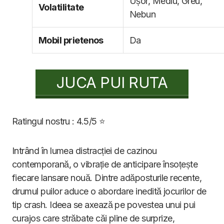
Ușor, Mediu, Greu,
Volatilitate
Nebun
Mobil prietenos
Da
JUCA PUI RUTA
Ratingul nostru : 4.5/5 ⭐
Intrând în lumea distracției de cazinou
contemporană, o vibrație de anticipare însoțește
fiecare lansare nouă. Dintre adăposturile recente,
drumul puilor aduce o abordare inedită jocurilor de
tip crash. Ideea se axează pe povestea unui pui
curajos care străbate căi pline de surprize,