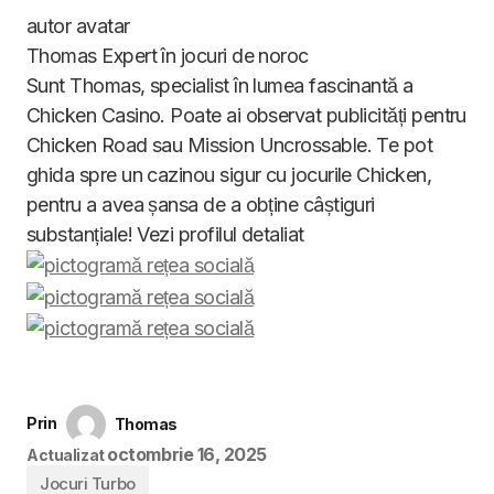
Thomas
Expert în jocuri de noroc
Sunt Thomas, specialist în lumea fascinantă a
Chicken Casino. Poate ai observat publicități pentru
Chicken Road sau Mission Uncrossable. Te pot
ghida spre un cazinou sigur cu jocurile Chicken,
pentru a avea șansa de a obține câștiguri
substanțiale! Vezi profilul detaliat
Prin
Thomas
octombrie 16, 2025
Actualizat
Jocuri Turbo