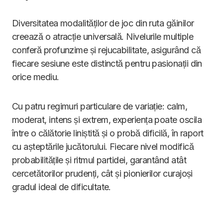
Diversitatea modalităților de joc din ruta găinilor
creează o atracție universală. Nivelurile multiple
conferă profunzime și rejucabilitate, asigurând că
fiecare sesiune este distinctă pentru pasionații din
orice mediu.
Cu patru regimuri particulare de variație: calm,
moderat, intens și extrem, experiența poate oscila
între o călătorie liniștită și o probă dificilă, în raport
cu așteptările jucătorului. Fiecare nivel modifică
probabilitățile și ritmul partidei, garantând atât
cercetătorilor prudenți, cât și pionierilor curajoși
gradul ideal de dificultate.