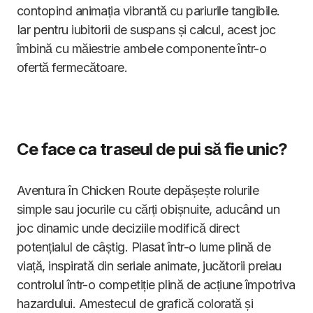
contopind animația vibrantă cu pariurile tangibile.
Iar pentru iubitorii de suspans și calcul, acest joc
îmbină cu măiestrie ambele componente într-o
ofertă fermecătoare.
Ce face ca traseul de pui să fie unic?
Aventura în Chicken Route depășește rolurile
simple sau jocurile cu cărți obișnuite, aducând un
joc dinamic unde deciziile modifică direct
potențialul de câștig. Plasat într-o lume plină de
viață, inspirată din seriale animate, jucătorii preiau
controlul într-o competiție plină de acțiune împotriva
hazardului. Amestecul de grafică colorată și