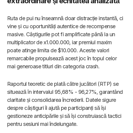
extraordinare și echitatea analizată
Ruta de pui nu înseamnă doar distracție instantă, ci
vine și cu oportunități autentice de recompense
masive. Câștigurile pot fi amplificate până la un
multiplicator de x1.000.000, iar premiul maxim
poate atinge limita de $10.000. Aceste valori
remarcabile propulsează acest joc în topul celor
mai generoase titluri din categoria crash.
Raportul teoretic de plată către jucători (RTP) se
situează în intervalul 95,68% - 96,27%, garantând
claritate și consolidarea încrederii. Datele sigure
despre câștiguri îi ajută pe participanți să își
gestioneze anticipările și să își construiască tactici
pentru sesiuni mai îndelungate.