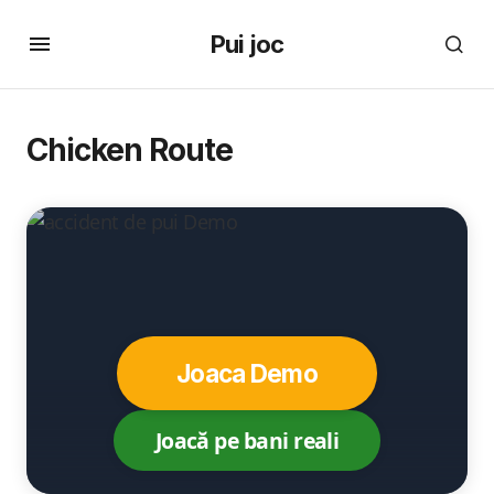
Pui joc
Chicken Route
Joaca Demo
Joacă pe bani reali