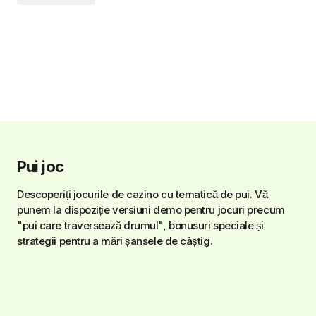
Pui joc
Descoperiți jocurile de cazino cu tematică de pui. Vă
punem la dispoziție versiuni demo pentru jocuri precum
"pui care traversează drumul", bonusuri speciale și
strategii pentru a mări șansele de câștig.