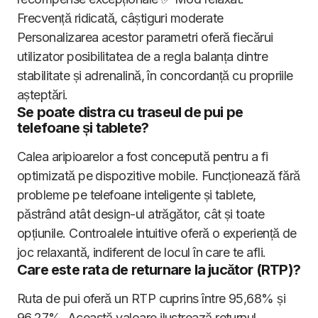
Frecvență ridicată, câștiguri moderate
Personalizarea acestor parametri oferă fiecărui
utilizator posibilitatea de a regla balanța dintre
stabilitate și adrenalină, în concordanță cu propriile
așteptări.
Se poate distra cu traseul de pui pe
telefoane și tablete?
Calea aripioarelor a fost concepută pentru a fi
optimizată pe dispozitive mobile. Funcționează fără
probleme pe telefoane inteligente și tablete,
păstrând atât design-ul atrăgător, cât și toate
opțiunile. Controalele intuitive oferă o experiență de
joc relaxantă, indiferent de locul în care te afli.
Care este rata de returnare la jucător (RTP)?
Ruta de pui oferă un RTP cuprins între 95,68% și
96,27%. Această valoare ilustrează returnul