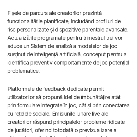
Fișele de parcurs ale creatorilor prezintă
funcționalitățile planificate, includând profiluri de
risc personalizate și dispozitive parentale avansate.
Actualizările programate pentru trimestrul trei vor
aduce un Sistem de analiză a modelelor de joc
susținut de inteligență artificială, conceput pentru a
identifica preventiv comportamente de joc potențial
problematice.
Platformele de feedback dedicate permit
utilizatorilor să propună idei de îmbunătățire atât
prin formulare integrate în joc, cât și prin conectarea
cu rețelele sociale. Emisiunile lunare live ale
creatorilor răspund principalelor probleme ridicate
de jucători, oferind totodată o previzualizare a