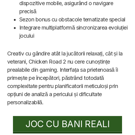
dispozitive mobile, asigurând o navigare
precisă
Sezon bonus cu obstacole tematizate special
Integrare multiplatformă sincronizarea evoluției
jocului
Creativ cu gândire atât la jucătorii relaxați, cât și la
veterani, Chicken Road 2 nu cere cunoștințe
prealabile din gaming. Interfața sa prietenoasă îi
primește pe începători, păstrând totodată
complexitate pentru planificatorii meticuloși prin
opțiuni de analiză a pericului și dificultate
personalizabilă.
JOC CU BANI REALI