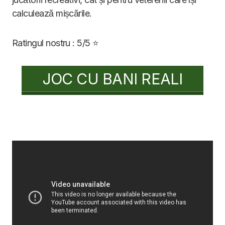
calculează mișcările.
Ratingul nostru : 5/5 ⭐
JOC CU BANI REALI