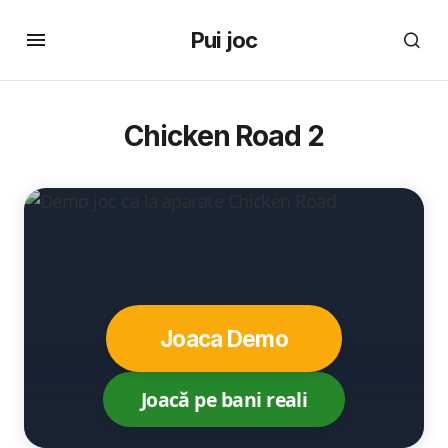
Pui joc
Chicken Road 2
Joaca Demo
Joacă pe bani reali