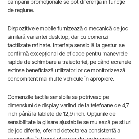
campanii promoționale se pot diferenția în funcție
de regiune.
Dispozitivele mobile furnizează o mecanică de joc
similară variantei desktop, dar cu comenzi
tactilizate rafinate. Interfața sensibilă la gesturi se
confirmă excepțional de eficace pentru manevrele
rapide de schimbare a traiectoriei, pe când ecranele
extinse beneficiază utilizatorilor ce monitorizează
concomitent mai multe vehicule în apropiere.
Comenzile tactile sensibile se potrivesc pe
dimensiuni de display variind de la telefoane de 4,7
inch până la tablete de 12,9 inch. Opțiunile de
sensibilitate la glisare ajustabile se mulează pe stiluri
de joc diferite, oferind detectarea consistentă a
comenzilor în timpul etapelor de joc intensive.