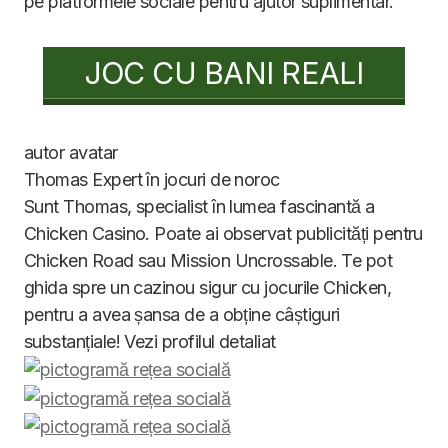
pe platformele sociale pentru ajutor suplimentar.
JOC CU BANI REALI
Thomas
Expert în jocuri de noroc
Sunt Thomas, specialist în lumea fascinantă a
Chicken Casino. Poate ai observat publicități pentru
Chicken Road sau Mission Uncrossable. Te pot
ghida spre un cazinou sigur cu jocurile Chicken,
pentru a avea șansa de a obține câștiguri
substanțiale! Vezi profilul detaliat