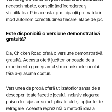
nedeschimbate, consolidând încrederea și
vizibilitatea. Prin aceasta, participanții pot valida în
mod autonom corectitudinea fiecărei etape de joc.
Este disponibilă o versiune demonstrativă
gratuită?
Da, Chicken Road oferă o versiune demonstrativă
gratuită. Aceasta oferă jucătorilor ocazia de a
experimenta gameplay-ul și mecanismele jocului
fără a-și asuma costuri.
Versiunea de probă oferă utilizatorilor șansa de a
descoperi toate facetile jocului, inclusiv alegerea
puișorului, ajustarea multiplicatorului și opțiunile de
retragere. Aceasta reprezintă o metodă ideală