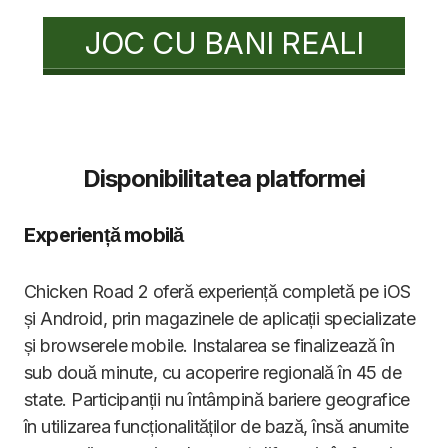
JOC CU BANI REALI
Disponibilitatea platformei
Experiență mobilă
Chicken Road 2 oferă experiență completă pe iOS
și Android, prin magazinele de aplicații specializate
și browserele mobile. Instalarea se finalizează în
sub două minute, cu acoperire regională în 45 de
state. Participanții nu întâmpină bariere geografice
în utilizarea funcționalităților de bază, însă anumite