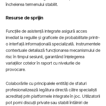
încheierea termenului stabilit.
Resurse de sprijin
Funcțiile de asistență integrate asigură acces
imediat la regulile și graficele de probabilitate printr-
o interfață informațională specializată. Instrumentele
contextuale detaliază funcționarea mecanismului de
risc în timpul sesiunii, garantând înțelegerea
variațiilor cotelor în raport cu nivelurile de
provocare.
Colaborările cu principalele entități de sfaturi
profesionalizează legătura directă către specialiști
acreditați prin platformele integrate în joc. Utilizatorii
pot porni discuții private sau stabili întâlniri de