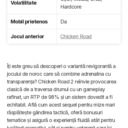
Volatilitate
Hardcore
Mobil prietenos
Da
Jocul anterior
Chicken Road
Îți este greu să descoperi o variantă revigorantă a
jocului de noroc care să combine adrenalina cu
transparența? Chicken Road 2 reînvie provocarea
clasică de a traversa drumul cu un gameplay
rafinat, un RTP de 98% și un sistem dovedit a fi
echitabil. Află cum acest sequel pentru mize mari
răsplătește gândirea tactică, oferă bonusuri
tematice și asigură o experiență fluidă atât pentru
jucătorii recreativi, cât și pentru veterenii care își