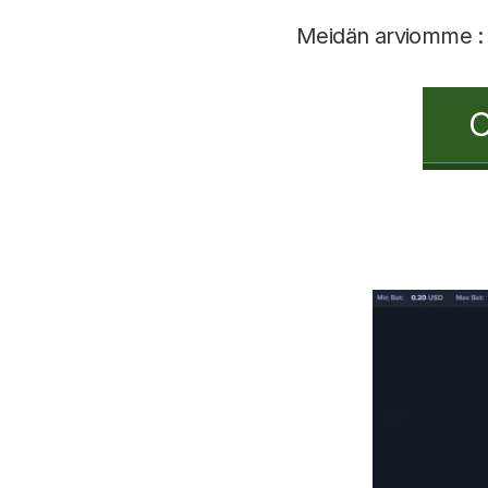
Meidän arviomme :