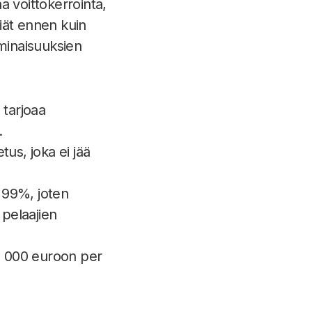
a voittokerrointa,
viät ennen kuin
ominaisuuksien
 tarjoaa
.
us, joka ei jää
n 99%, joten
 pelaajien
 1 000 euroon per