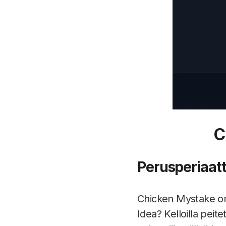
C
Perusperiaatt
Chicken Mystake on 
Idea? Kelloilla peite