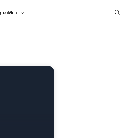
peli
Muut