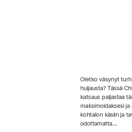
Oletko väsynyt turh
huijausta? Tässä Ch
katsaus paljastaa t
maksimoidaksesi ja a
kohtalon käsiin ja ta
odottamatta...