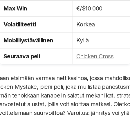
Max Win
€/$10 000
Volatiliteetti
Korkea
Mobiiliystävällinen
Kyllä
Seuraava peli
Chicken Cross
aan etsimään varmaa nettikasinoa, jossa mahdollisu
icken Mystake, pieni peli, joka mullistaa panostu
ämän tehokkaan kanapelin salatut mekaniikat, strate
rvostetut alustat, joilla voit aloittaa matkasi. Olet
voittelemaan suurvoittoa? Varoitus: jännitys voi yllä