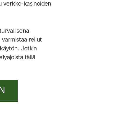
ttu verkko-kasinoiden
urvallisena
varmistaa reilut
käytön. Jotkin
lyajoista tällä
N