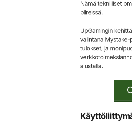
Nämä teknilliset omi
piireissä.
UpGamingin kehittä
valintana Mystake-p
tulokset, ja monipu
verkkotoimeksiannot k
alustalla.
Käyttöliittym