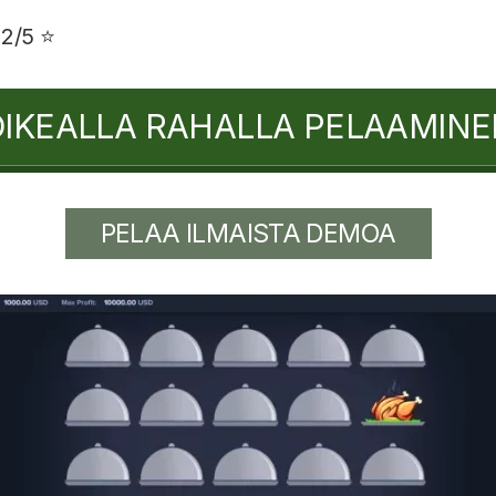
 2/5 ⭐
OIKEALLA RAHALLA PELAAMINE
PELAA ILMAISTA DEMOA