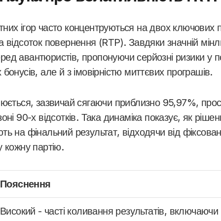
них ігор часто концентруються на двох ключових 
 відсоток повернення (RTP). Завдяки значній мінл
ед авантюристів, пропонуючи серйозні ризики у п
бонусів, але й з імовірністю миттєвих програшів.
нюється, зазвичай сягаючи приблизно 95,97%, про
оні 90-х відсотків. Така динаміка показує, як рішен
ь на фінальний результат, відходячи від фіксован
 кожну партію.
Пояснення
Високий - часті коливання результатів, включаючи