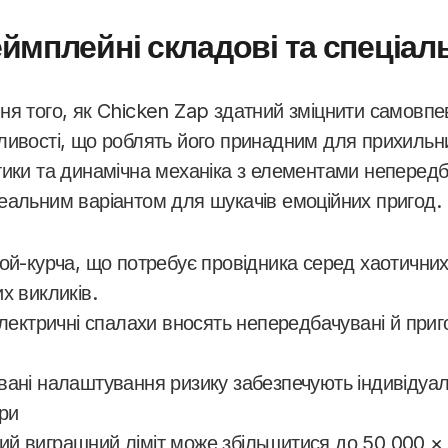
ймплейні складові та спеціал
я того, як Chicken Zap здатний зміцнити самовпев
ливості, що роблять його принадним для прихильн
тики та динамічна механіка з елементами непередб
еальним варіантом для шукачів емоційних пригод.
ой-курча, що потребує провідника серед хаотичних
х викликів.
електричні спалахи вносять непередбачувані й при
вані налаштування ризику забезпечують індивідуал
гри
й виграшний ліміт може збільшитися до 50 000 × 