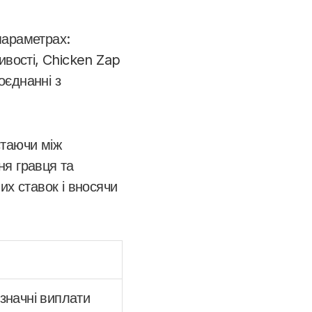
параметрах:
ивості, Chicken Zap
оєднанні з
стаючи між
ня гравця та
их ставок і вносячи
 значні виплати