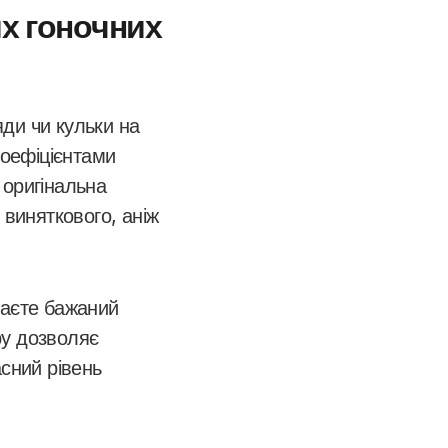
их гоночних
ди чи кульки на
коефіцієнтами
 оригінальна
 виняткового, аніж
раєте бажаний
ру дозволяє
асний рівень