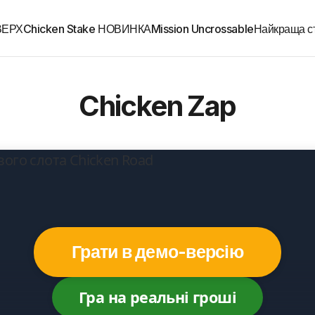
 ВЕРХ
Chicken Stake НОВИНКА
Mission Uncrossable
Найкраща ст
Chicken Zap
Грати в демо-версію
Гра на реальні гроші