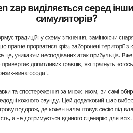
n zap виділяється серед інш
симуляторів?
рмує традиційну схему зіткнення, замінюючи снаря
о прагне прорватися крізь заборонені території з 
е це, уникаючи несподіваних атак прибульців. Вже
привертає допитливих гравців, які прагнуть чогось
ризик-винагорода".
тавки та спостереження за множником, ви самі оби
редодні кожного раунду. Цей додатковий шар вибо
ігрову подорож, де кожен налаштовує сесію під вл
сть, а не дотримується єдиного сценарію для всіх.