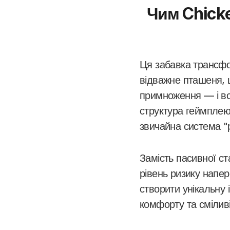
Чим Chicke
Ця забавка трансфо
відважне пташеня, щ
примноження — і вс
структура геймплею 
звичайна система "
Замість пасивної с
рівень ризику напе
створити унікальну 
комфорту та сміливі