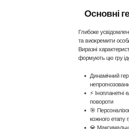
Основні ге
Глибоке усвідомленн
та виокремити особ
Виразні характерис
формують цю гру ід
Динамічний гер
непрогнозовани
⚡ Інопланетні 
повороти
🎯 Персоналізо
кожного етапу 
💎 Максимальни