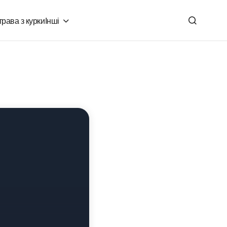
рава з курки
Інші