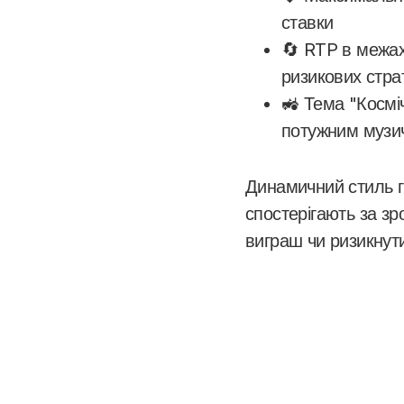
ставки
🔄 RTP в межах
ризикових страт
🚜 Тема "Космі
потужним музи
Динамичний стиль г
спостерігають за з
виграш чи ризикнут