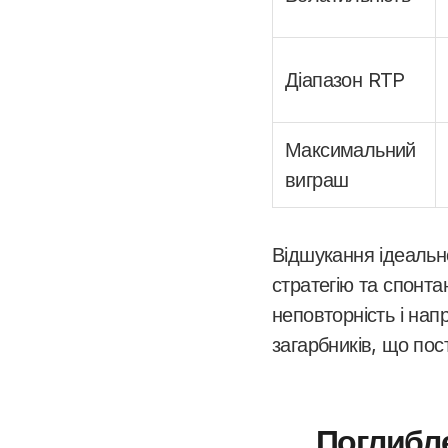
Діапазон RTP
Максимальний
виграш
Відшукання ідеальн
стратегію та спонта
неповторність і нап
загарбників, що пос
Поглибле