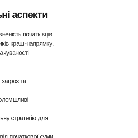
ьні аспекти
неність початківців
иків краш-напрямку.
ачуваності
 загроз та
голомшливі
ьну стратегію для
від початкової суми