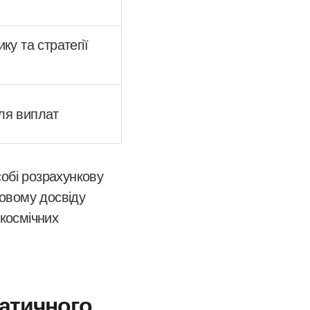
ку та стратегії
для виплат
собі розрахункову
ровому досвіду
 космічних
матичного