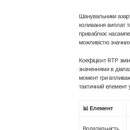
Шанувальники азарт
коливання виплат та
приваблює насампер
можливістю значних 
Коефіцієнт RTP змі
значеннями в діапаз
момент гри впливают
тактичний елемент у
📊 Елемент
Волатильність