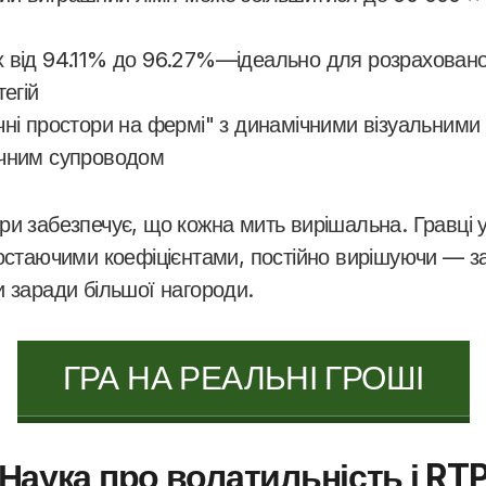
 від 94.11% до 96.27%—ідеально для розрахованої
егій
чні простори на фермі" з динамічними візуальними
чним супроводом
ри забезпечує, що кожна мить вирішальна. Гравці 
ростаючими коефіцієнтами, постійно вирішуючи — з
и заради більшої нагороди.
ГРА НА РЕАЛЬНІ ГРОШІ
Наука про волатильність і RT