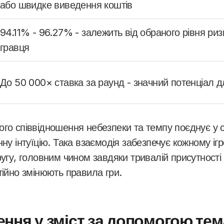
або швидке виведення коштів
94.11% - 96.27% - залежить від обраного рівня ризи
гравця
До 50 000× ставка за раунд - значний потенціал 
ого співвідношення небезпеки та темпу поєднує у 
нну інтуїцію. Така взаємодія забезпечує кожному іг
ругу, головним чином завдяки тривалій присутності
тійно змінюють правила гри.
ння у зміст за допомогою те