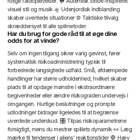
rolige faldoplevelser. 🐓 Autentisk stribe-inspireret
visuel stil og musik 🛸 Udenjordisk indblanding
skaber uventede situationer ⚙️ Taktiske tilvalg
skræddersyet til alle spilmetoder
Har du brug for gode råd til at øge dine
odds for at vinde?
Selv om ingen tilgang sikrer varig gevinst, fører
systematisk risikoadministrering typisk til
forbedrede langsigtede udfald. Små, afdæmpede
handlinger har større udholdenhed, hvilket skaber
plads til at opdage mønstre i ekstraordinære
begivenheder eller ændre risikograden undervejs i
omgangen. Hurtige beslutninger og prompte
udlodninger bidrager ligeledes til at begrænse
uventede underskud. 🎛️ Tilpas risikoparametrene
forsigtigt, mens du mestrer spillets dynamik 👀 Læg
mærke til tendenser i aliens’ reaktionstider 🛑 Hæv