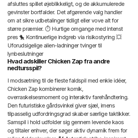
afsluttes spillet øjeblikkeligt, og de akkumulerede
gevinster bortfalder. Det afgørende valg handler
om at sikre udbetalinger tidligt eller vove alt for
større præmier. ⏱️ Hurtige omgange med intenst
pres 🐤 Kontinuerlige indgreb via risikostyring 💥
Uforudsigelige alien-ladninger tvinger til
lynbeslutninger
Hvad adskiller Chicken Zap fra andre
nedtursspil?
I modsætning til de fleste faldspil med enkle idéer,
Chicken Zap kombinerer komik,
overraskelsesmoment og interaktiv farehåndtering.
Den futuristiske gårdsvinkel giver sjæl, imens
tilpasselig udfordringsgrad skaber særlige taktikker.
Samspil i hold udfolder sig gennem levende kaos
og tiltaler enhver, der søger aktiv dynamik frem for