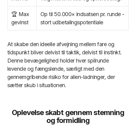
🏆 Max
Op til 50.000× indsatsen pr. runde -
gevinst
stort udbetalingspotentiale
At skabe den ideelle afvejning mellem fare og
tidspunkt bliver delvist til taktik, delvist til instinkt.
Denne bevægelighed holder hver spilrunde
levende og fængslende, særligt med den
gennemgribende risiko for alien-ladninger, der
sætter skub i situationen.
Oplevelse skabt gennem stemning
og formidling