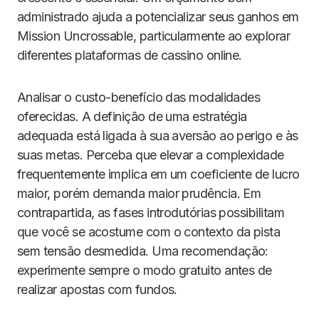
administrado ajuda a potencializar seus ganhos em
Mission Uncrossable, particularmente ao explorar
diferentes plataformas de cassino online.
Analisar o custo-benefício das modalidades
oferecidas. A definição de uma estratégia
adequada está ligada à sua aversão ao perigo e às
suas metas. Perceba que elevar a complexidade
frequentemente implica em um coeficiente de lucro
maior, porém demanda maior prudência. Em
contrapartida, as fases introdutórias possibilitam
que você se acostume com o contexto da pista
sem tensão desmedida. Uma recomendação:
experimente sempre o modo gratuito antes de
realizar apostas com fundos.