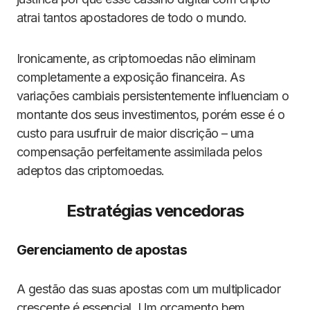
atrai tantos apostadores de todo o mundo.
Ironicamente, as criptomoedas não eliminam
completamente a exposição financeira. As
variações cambiais persistentemente influenciam o
montante dos seus investimentos, porém esse é o
custo para usufruir de maior discrição – uma
compensação perfeitamente assimilada pelos
adeptos das criptomoedas.
Estratégias vencedoras
Gerenciamento de apostas
A gestão das suas apostas com um multiplicador
crescente é essencial. Um orçamento bem