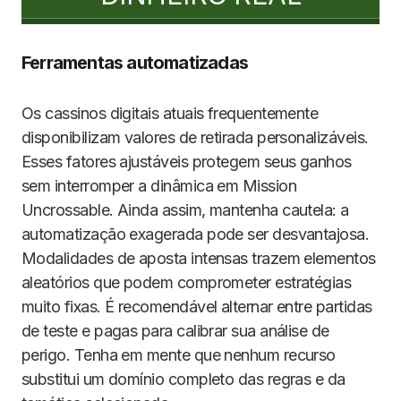
Ferramentas automatizadas
Os cassinos digitais atuais frequentemente
disponibilizam valores de retirada personalizáveis.
Esses fatores ajustáveis protegem seus ganhos
sem interromper a dinâmica em Mission
Uncrossable. Ainda assim, mantenha cautela: a
automatização exagerada pode ser desvantajosa.
Modalidades de aposta intensas trazem elementos
aleatórios que podem comprometer estratégias
muito fixas. É recomendável alternar entre partidas
de teste e pagas para calibrar sua análise de
perigo. Tenha em mente que nenhum recurso
substitui um domínio completo das regras e da