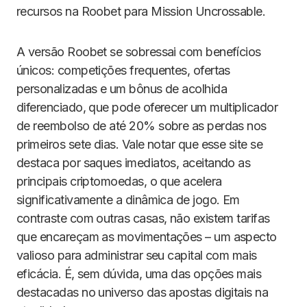
recursos na Roobet para Mission Uncrossable.
A versão Roobet se sobressai com benefícios
únicos: competições frequentes, ofertas
personalizadas e um bônus de acolhida
diferenciado, que pode oferecer um multiplicador
de reembolso de até 20% sobre as perdas nos
primeiros sete dias. Vale notar que esse site se
destaca por saques imediatos, aceitando as
principais criptomoedas, o que acelera
significativamente a dinâmica de jogo. Em
contraste com outras casas, não existem tarifas
que encareçam as movimentações – um aspecto
valioso para administrar seu capital com mais
eficácia. É, sem dúvida, uma das opções mais
destacadas no universo das apostas digitais na