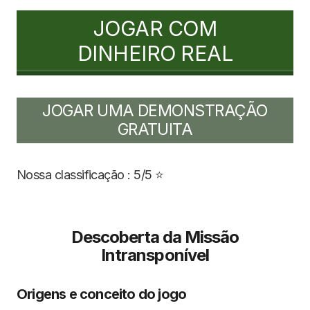
JOGAR COM
DINHEIRO REAL
JOGAR UMA DEMONSTRAÇÃO
GRATUITA
Nossa classificação : 5/5 ⭐
Descoberta da Missão
Intransponível
Origens e conceito do jogo