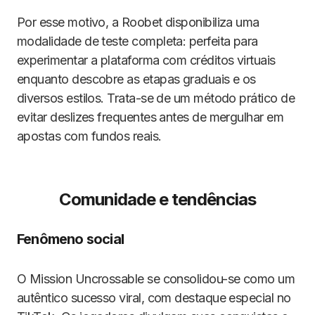
Por esse motivo, a Roobet disponibiliza uma
modalidade de teste completa: perfeita para
experimentar a plataforma com créditos virtuais
enquanto descobre as etapas graduais e os
diversos estilos. Trata-se de um método prático de
evitar deslizes frequentes antes de mergulhar em
apostas com fundos reais.
Comunidade e tendências
Fenômeno social
O Mission Uncrossable se consolidou-se como um
autêntico sucesso viral, com destaque especial no