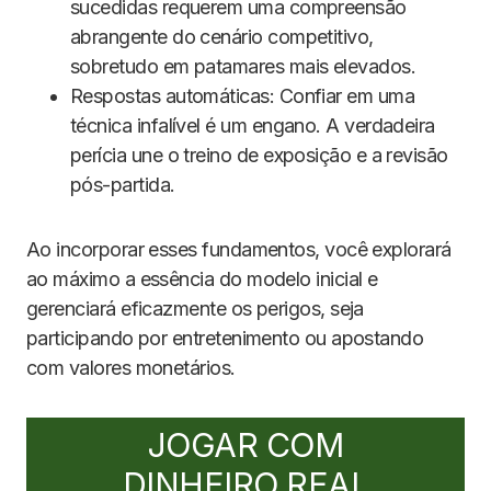
sucedidas requerem uma compreensão
abrangente do cenário competitivo,
sobretudo em patamares mais elevados.
Respostas automáticas: Confiar em uma
técnica infalível é um engano. A verdadeira
perícia une o treino de exposição e a revisão
pós-partida.
Ao incorporar esses fundamentos, você explorará
ao máximo a essência do modelo inicial e
gerenciará eficazmente os perigos, seja
participando por entretenimento ou apostando
com valores monetários.
JOGAR COM
DINHEIRO REAL