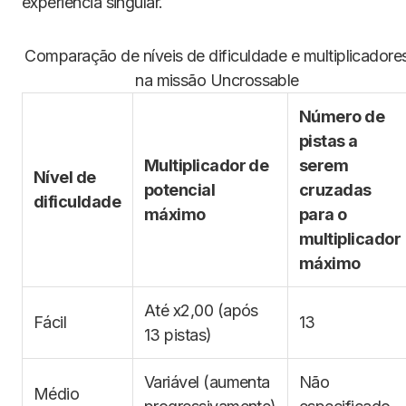
experiência singular.
Comparação de níveis de dificuldade e multiplicadore
na missão Uncrossable
Número de
pistas a
Multiplicador de
serem
Nível de
potencial
cruzadas
dificuldade
máximo
para o
multiplicador
máximo
Até x2,00 (após
Fácil
13
13 pistas)
Variável (aumenta
Não
Médio