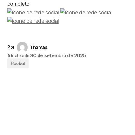
completo
Por
Thomas
30 de setembro de 2025
Atualizado
Roobet