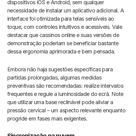
dispositivos iOS e Android, sem qualquer
necessidade de instalar um aplicativo adicional. A
interface foi otimizada para telas sensíveis ao
toque, com controles intuitivos e acessíveis. Vale
destacar que cassinos online e suas versões de
demonstração poderiam se beneficiar bastante
dessa ergonomia aprimorada e bem pensada.
Embora não haja sugestões específicas para
partidas prolongadas, algumas medidas
preventivas são recomendadas: realize intervalos
frequentes e regule a luminosidade do ecrã. Note
que utilizar uma base reclinável pode aliviar a
pressão cervical – um aspecto relevante enquanto
progride em fases mais exigentes.
Sincronização na nuvem