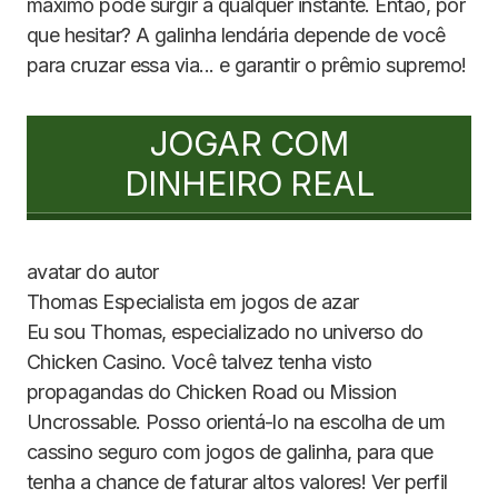
máximo pode surgir a qualquer instante. Então, por
que hesitar? A galinha lendária depende de você
para cruzar essa via... e garantir o prêmio supremo!
JOGAR COM
DINHEIRO REAL
Thomas
Especialista em jogos de azar
Eu sou Thomas, especializado no universo do
Chicken Casino. Você talvez tenha visto
propagandas do Chicken Road ou Mission
Uncrossable. Posso orientá-lo na escolha de um
cassino seguro com jogos de galinha, para que
tenha a chance de faturar altos valores! Ver perfil