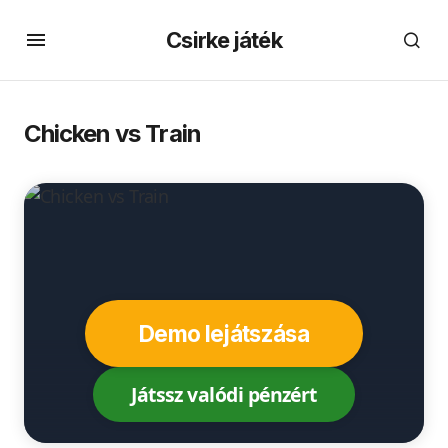
Csirke játék
Chicken vs Train
Demo lejátszása
Játssz valódi pénzért