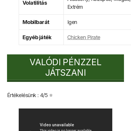
Volatilitás
Extrém
Mobilbarát
Igen
Egyéb játék
Chicken Pirate
VALÓDI PÉNZZEL
JÁTSZANI
Értékelésünk : 4/5 ⭐