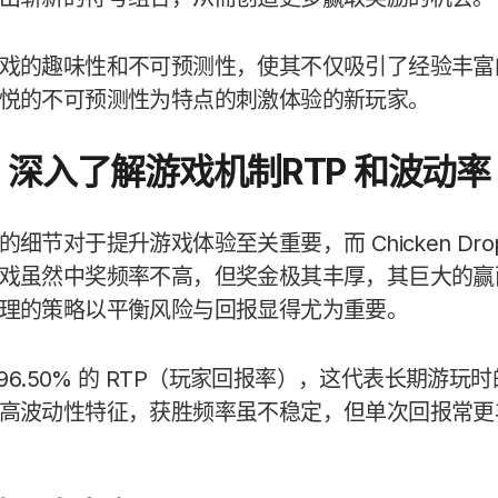
戏的趣味性和不可预测性，使其不仅吸引了经验丰富
悦的不可预测性为特点的刺激体验的新玩家。
深入了解游戏机制RTP 和波动率
细节对于提升游戏体验至关重要，而 Chicken Dr
戏虽然中奖频率不高，但奖金极其丰厚，其巨大的赢
理的策略以平衡风险与回报显得尤为重要。
p 拥有 96.50% 的 RTP（玩家回报率），这代表长期
高波动性特征，获胜频率虽不稳定，但单次回报常更