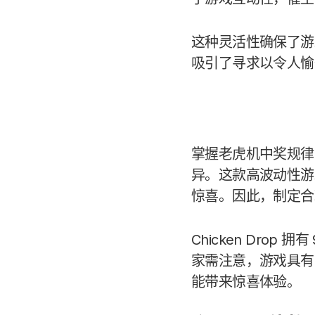
这种灵活性确保了游
吸引了寻求以令人愉
掌握老虎机中奖规律的
异。这款高波动性游
惊喜。因此，制定合
Chicken Dro
家需注意，游戏具有
能带来惊喜体验。