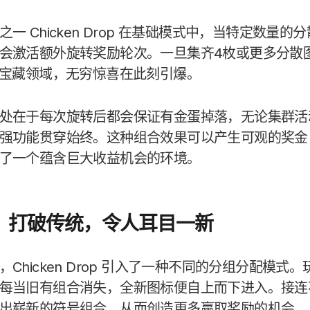
一 Chicken Drop 在基础模式中，当特定数量
会激活额外旋转奖励轮次。一旦集齐4枚或更多分散
的宝藏领域，无穷惊喜在此刻引爆。
处在于每次旋转后都会保证有金蛋掉落，无论集群活
强功能贯穿始终。这种组合效果可以产生可观的奖金
了一个蕴含巨大收益机会的环境。
：打破传统，令人耳目一新
Chicken Drop 引入了一种不同的分组分配模式
每当旧有组合消失，全新图标便自上而下进入。接连
出崭新的符号组合，从而创造更多赢取奖励的机会。