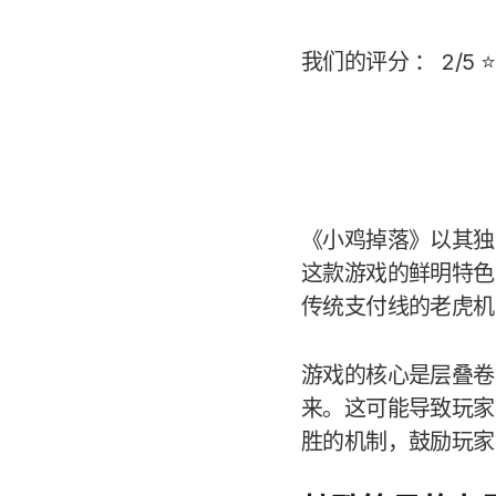
我们的评分 ： 2/5 ⭐
《小鸡掉落》以其独
这款游戏的鲜明特色
传统支付线的老虎机
游戏的核心是层叠卷
来。这可能导致玩家
胜的机制，鼓励玩家