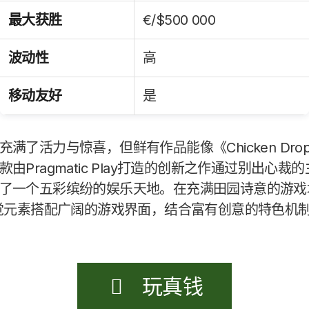
最大获胜
€/$500 000
波动性
高
移动友好
是
满了活力与惊喜，但鲜有作品能像《Chicken Dr
由Pragmatic Play打造的创新之作通过别出心
了一个五彩缤纷的娱乐天地。在充满田园诗意的游戏场景
视觉元素搭配广阔的游戏界面，结合富有创意的特色机
玩真钱