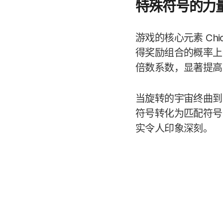
特殊符号的力
游戏的核心元素 Ch
得奖励组合的概率上
倍数系数，显著提高
当旋转的宇宙终曲到
符号转化为匹配符号
实令人印象深刻。