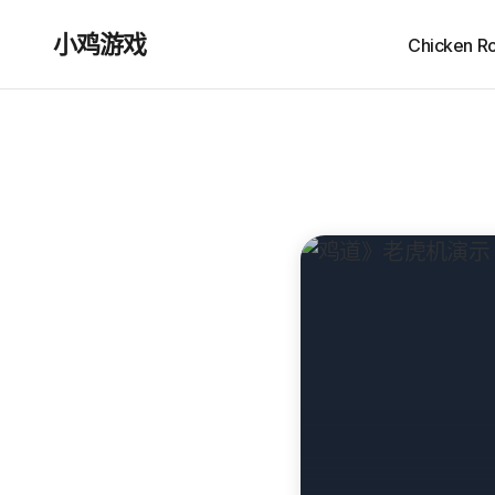
小鸡游戏
Chicken 