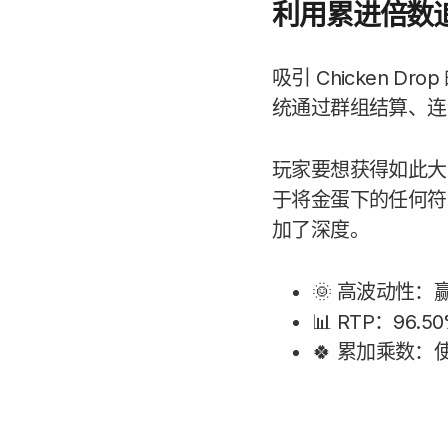
利用累进倍数
吸引 Chicken 
统通过群组结算、连
玩家要想获得如此大
于将金蛋下的任何符
加了深度。
🌞 高波动性
📊 RTP：96
🍀 累加乘数