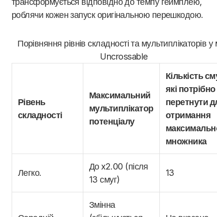
трансформується відповідно до темпу геймплею,
роблячи кожен запуск оригінальною перешкодою.
Порівняння рівнів складності та мультиплікаторів у м
Uncrossable
Кількість см
які потрібно
Максимальний
Рівень
перетнути д
мультиплікатор
складності
отримання
потенціалу
максимальн
множника
До x2.00 (після
Легко.
13
13 смуг)
Змінна