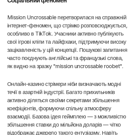
Соціальний феномен
Mission Uncrossable перетворилася на справжній
інтернет-феномен, що стрімко розповсюджується,
особливо в TikTok. Учасники активно публікують
свої ігрові кліпи та лайфхаки, підтримуючи високу
зацікавленість у цій концепції. Пошукові запитання
часто поєднують англійські та французькі слова,
як видно на зразку "mission uncrossable roobet".
Онлайн-казино стрімери ніби визначають модні
течії в азартній індустрії. Багато прихильників
активно діляться своїми секретами збільшення
коефіцієнтів, формуючи спільну атмосферу
взаємодії. Базова ідея геймплею — з можливістю
збільшення ставки до мільйона доларів — чітко
відображає джерело такого ентузіазму. Навіть