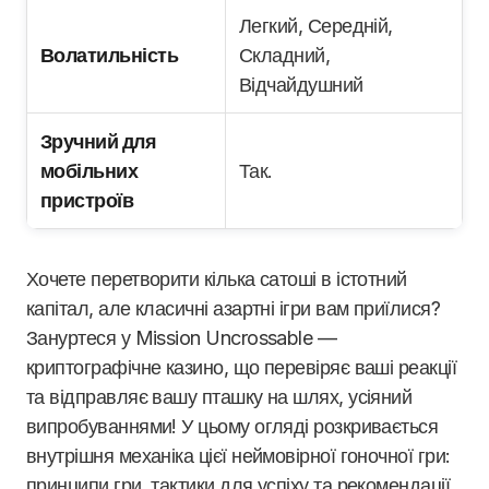
Легкий, Середній,
Волатильність
Складний,
Відчайдушний
Зручний для
мобільних
Так.
пристроїв
Хочете перетворити кілька сатоші в істотний
капітал, але класичні азартні ігри вам приїлися?
Зануртеся у Mission Uncrossable —
криптографічне казино, що перевіряє ваші реакції
та відправляє вашу пташку на шлях, усіяний
випробуваннями! У цьому огляді розкривається
внутрішня механіка цієї неймовірної гоночної гри:
принципи гри, тактики для успіху та рекомендації