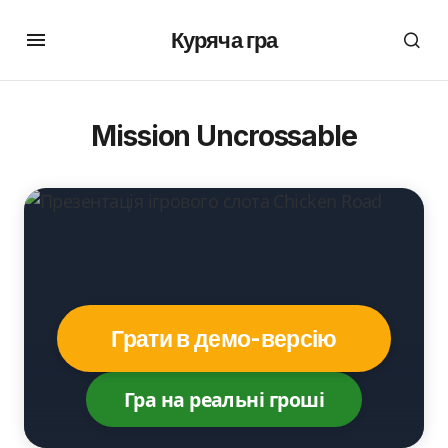
Куряча гра
Mission Uncrossable
Грати в демо-версію
Гра на реальні гроші