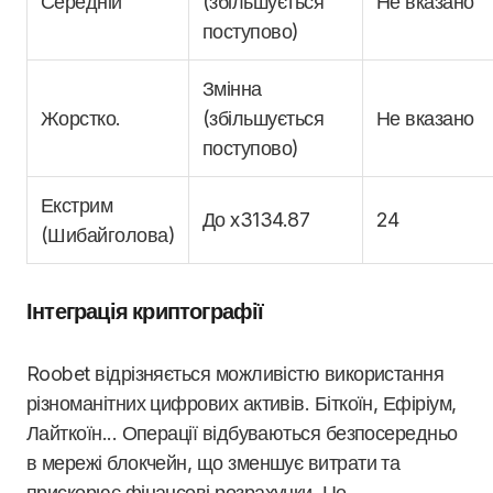
Середній
(збільшується
Не вказано
поступово)
Змінна
Жорстко.
(збільшується
Не вказано
поступово)
Екстрим
До x3134.87
24
(Шибайголова)
Інтеграція криптографії
Roobet відрізняється можливістю використання
різноманітних цифрових активів. Біткоїн, Ефіріум,
Лайткоїн... Операції відбуваються безпосередньо
в мережі блокчейн, що зменшує витрати та
прискорює фінансові розрахунки. Це