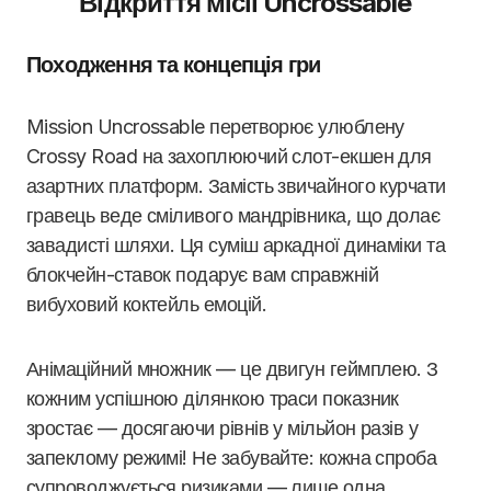
Відкриття місії Uncrossable
Походження та концепція гри
Mission Uncrossable перетворює улюблену
Crossy Road на захоплюючий слот-екшен для
азартних платформ. Замість звичайного курчати
гравець веде сміливого мандрівника, що долає
завадисті шляхи. Ця суміш аркадної динаміки та
блокчейн-ставок подарує вам справжній
вибуховий коктейль емоцій.
Анімаційний множник — це двигун геймплею. З
кожним успішною ділянкою траси показник
зростає — досягаючи рівнів у мільйон разів у
запеклому режимі! Не забувайте: кожна спроба
супроводжується ризиками — лише одна