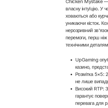
Chicken Mystake — ц
власну інтуїцію. У ч
ховаються або курча
уникаючи кісток. К
нерозривний зв'язок
перемоги, перш ніж 
технічними деталям
UpGaming опубл
казино, предст
Розмітка 5×5: 
не лише випад
Високий RTP: З
гарантує повер
перевага для р