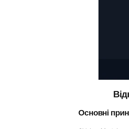
Від
Основні прин