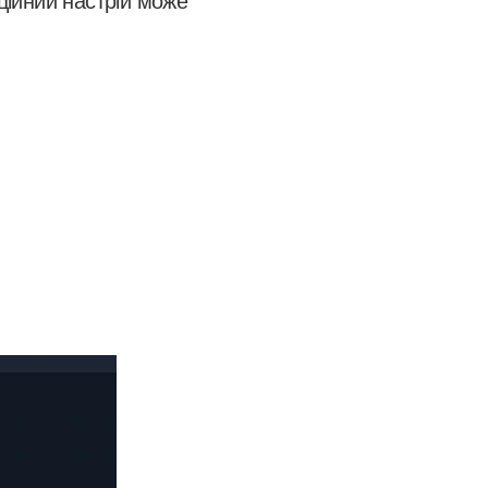
ійний настрій може