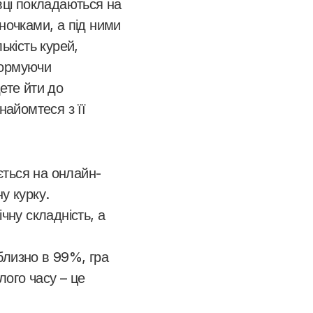
вці покладаються на
іночками, а під ними
ькість курей,
формуючи
ете йти до
найомтеся з її
ється на онлайн-
у курку.
чну складність, а
близно в 99%, гра
лого часу – це