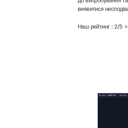
до випробування та
виявитися несподів
Наш рейтинг : 2/5 ⭐