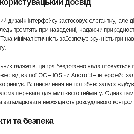
 користувацький досвід
ий дизайн інтерфейсу застосовує елегантну, але ді
 ледь тремтять при наведенні, надаючи природності
Така мінімалістичність забезпечує зручність гри нав
гу.
ьних гаджетів, ця гра бездоганно налаштовується п
жно від вашої ОС – iOS чи Android – інтерфейс з
о реагує. Встановлення не потрібне: запуск відбу
агома перевага для миттєвого геймінгу. Однак пам
а затьмарювати необхідність розсудливого контрол
кти та безпека