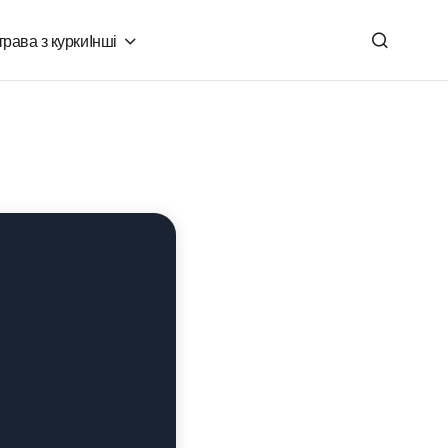
рава з курки
Інші