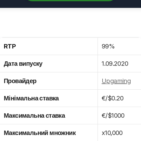
RTP
99%
Дата випуску
1.09.2020
Провайдер
Upgaming
Мінімальна ставка
€/$0.20
Максимальна ставка
€/$1000
Максимальний множник
x10,000