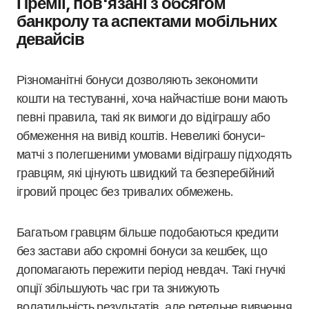
Премії, пов'язані з обсягом
банкролу та аспектами мобільних
девайсів
Різноманітні бонуси дозволяють зекономити
кошти на тестуванні, хоча найчастіше вони мають
певні правила, такі як вимоги до відіграшу або
обмеження на вивід коштів. Невеликі бонуси-
матчі з полегшеними умовами відіграшу підходять
гравцям, які цінують швидкий та безперебійний
ігровий процес без тривалих обмежень.
Багатьом гравцям більше подобаються кредити
без застави або скромні бонуси за кешбек, що
допомагають пережити період невдач. Такі гнучкі
опції збільшують час гри та знижують
волатильність результатів, але ретельне вивчення