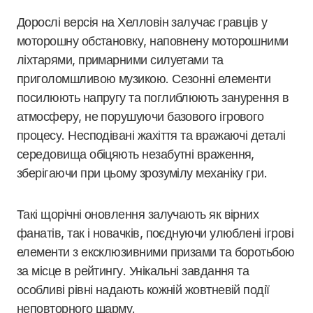
Дорослі версія на Хелловін залучає гравців у
моторошну обстановку, наповнену моторошними
ліхтарями, примарними силуетами та
приголомшливою музикою. Сезонні елементи
посилюють напругу та поглиблюють занурення в
атмосферу, не порушуючи базового ігрового
процесу. Несподівані жахіття та вражаючі деталі
середовища обіцяють незабутні враження,
зберігаючи при цьому зрозумілу механіку гри.
Такі щорічні оновлення залучають як вірних
фанатів, так і новачків, поєднуючи улюблені ігрові
елементи з ексклюзивними призами та боротьбою
за місце в рейтингу. Унікальні завдання та
особливі рівні надають кожній жовтневій події
неповторного шарму.