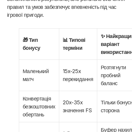
правил та умов забезпечує впевненість під час
ігрової пригоди.
✨ Найкращи
🎁 Тип
📊 Типові
варіант
бонусу
терміни
використан
Розтягнути
Маленький
15x-25x
пробний
матч
перекидання
баланс
Конвертація
20x-35x
Тільки бонус
безкоштовних
значення FS
сторона
обертань
Буфер нахил