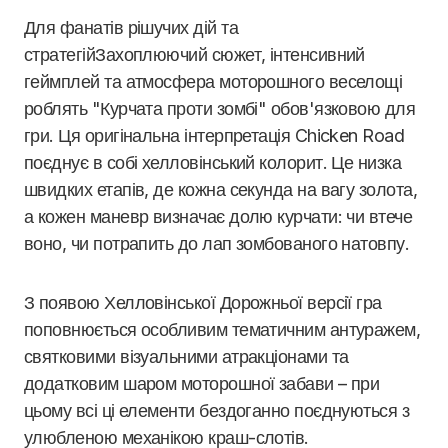
Для фанатів рішучих дій та
стратегійЗахоплюючий сюжет, інтенсивний
геймплей та атмосфера моторошного веселощі
роблять "Курчата проти зомбі" обов'язковою для
гри. Ця оригінальна інтерпретація Chicken Road
поєднує в собі хелловінський колорит. Це низка
швидких етапів, де кожна секунда на вагу золота,
а кожен маневр визначає долю курчати: чи втече
воно, чи потрапить до лап зомбованого натовпу.
З появою Хелловінської Дорожньої версії гра
поповнюється особливим тематичним антуражем,
святковими візуальними атракціонами та
додатковим шаром моторошної забави – при
цьому всі ці елементи бездоганно поєднуються з
улюбленою механікою краш-слотів.