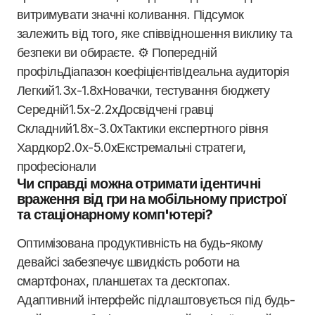
витримувати значні коливання. Підсумок
залежить від того, яке співвідношення виклику та
безпеки ви обираєте. ⚙️ Попередній
профільДіапазон коефіцієнтівІдеальна аудиторія
Легкий1.3x-1.8xНовачки, тестування бюджету
Середній1.5x-2.2xДосвідчені гравці
Складний1.8x-3.0xТактики експертного рівня
Хардкор2.0x-5.0xЕкстремальні стратеги,
професіонали
Чи справді можна отримати ідентичні
враження від гри на мобільному пристрої
та стаціонарному комп'ютері?
Оптимізована продуктивність на будь-якому
девайсі забезпечує швидкість роботи на
смартфонах, планшетах та десктопах.
Адаптивний інтерфейс підлаштовується під будь-