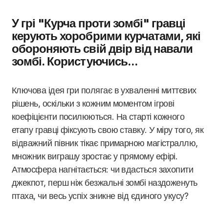
У грі "Курча проти зомбі" гравці
керують хоробрими курчатами, які
обороняють свій двір від навали
зомбі. Користуючись...
Ключова ідея гри полягає в ухваленні миттєвих
рішень, оскільки з кожним моментом ігрові
коефіцієнти посилюються. На старті кожного
етапу гравці фіксують свою ставку. У міру того, як
відважний півник тікає примарною магістраллю,
множник виграшу зростає у прямому ефірі.
Атмосфера нагнітається: чи вдасться захопити
джекпот, перш ніж безжальні зомбі наздоженуть
птаха, чи весь успіх зникне від єдиного укусу?