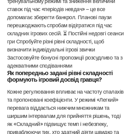
тренувальному режимі та зниження величини
ставок під час «періодів невдач» – це все
допомагає зберегти банкрол. Планові паузи
перешкоджають спробам відігратися під час
складних ігрових сесій. ⏳ Постійні недовгі сеанси
гри Спробуйте різні рівні складності, щоб
визначити індивідуальні ігрові звички
Застосовуйте бонусні пропозиції розсудливо та з
адекватними сподіваннями
Як попередньо задані рівні складності
формують ігровий досвід гравця?
Кожне регулювання впливає на частоту спалахів
та пропоновані коефіцієнти. У режимі «Легкий»
перевага віддається нижчим множникам та
ширшим інтервалам для прийняття рішень, тоді
як «Складний» підвищує темп і небезпеку,
приваблюючи тих, хто здатний діяти швидко та