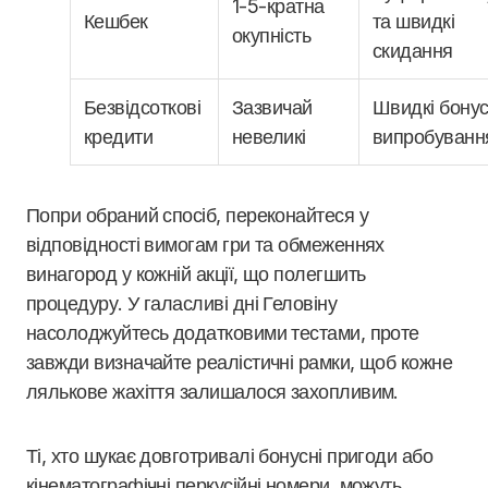
1-5-кратна
Кешбек
та швидкі
окупність
скидання
Безвідсоткові
Зазвичай
Швидкі бонус
кредити
невеликі
випробуванн
Попри обраний спосіб, переконайтеся у
відповідності вимогам гри та обмеженнях
винагород у кожній акції, що полегшить
процедуру. У галасливі дні Геловіну
насолоджуйтесь додатковими тестами, проте
завжди визначайте реалістичні рамки, щоб кожне
лялькове жахіття залишалося захопливим.
Ті, хто шукає довготривалі бонусні пригоди або
кінематографічні перкусійні номери, можуть