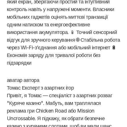
який екран, зберігаючи простий та інтуїтивний
контроль навіть у напружені моменти. Власники
мобільних гаджетів оцінять миттєві транзакції
одним натиском та енергоефективне
використання акумулятора. 📱 Точний сенсорний
відгук для зручного керування 🌐 Стабільна робота
через Wi-Fi-з’єднання або мобільний інтернет 🔋
Економія заряду для тривалої роботи без
підзарядки
Томас
Експерт з азартних ігор
Привіт, я Томас — спеціаліст з азартних розваг
"Куряче казино". Мабуть, вам траплялася
реклама гри Chicken Road або Mission
Uncrossable. Я підкажу, як обрати безпечне
казино з курячими слотами, щоб ви мали шанс