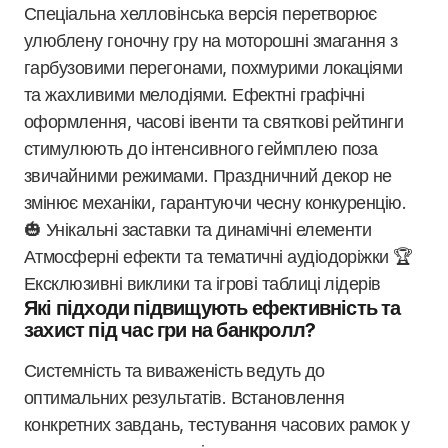
Спеціальна хелловінська версія перетворює
улюблену гоночну гру на моторошні змагання з
гарбузовими перегонами, похмурими локаціями
та жахливими мелодіями. Ефектні графічні
оформлення, часові івенти та святкові рейтинги
стимулюють до інтенсивного геймплею поза
звичайними режимами. Праздничний декор не
змінює механіки, гарантуючи чесну конкуренцію.
🎃 Унікальні заставки та динамічні елементи
Атмосферні ефекти та тематичні аудіодоріжки 🏆
Ексклюзивні виклики та ігрові таблиці лідерів
Які підходи підвищують ефективність та
захист під час гри на банкролл?
Системність та виваженість ведуть до
оптимальних результатів. Встановлення
конкретних завдань, тестування часових рамок у