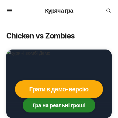
Куряча гра
Chicken vs Zombies
Грати в демо-версію
Гра на реальні гроші