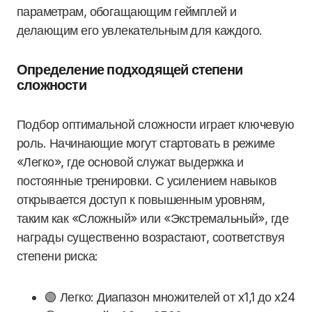
параметрам, обогащающим геймплей и
делающим его увлекательным для каждого.
Определение подходящей степени
сложности
Подбор оптимальной сложности играет ключевую
роль. Начинающие могут стартовать в режиме
«Легко», где основой служат выдержка и
постоянные тренировки. С усилением навыков
открывается доступ к повышенным уровням,
таким как «Сложный» или «Экстремальный», где
награды существенно возрастают, соответствуя
степени риска:
🟢 Легко: Диапазон множителей от x1,1 до x24