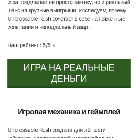
игра предлагает не просто тактику, но и реальный
шанс на крупные выигрыши. Исследуем, почему
Uncrossable Rush сочетает в себе напряженные
испытания и неподдельный азарт.
Наш рейтинг : 5/5 ⭐
ИГРА НА РЕАЛЬНЫЕ
ДЕНЬГИ
Игровая механика и геймплей
Uncrossable Rush создана для лёгкости