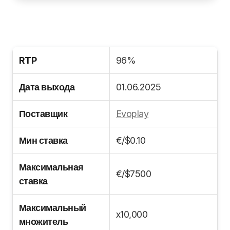
RTP
96%
Дата выхода
01.06.2025
Поставщик
Evoplay
Мин ставка
€/$0.10
Максимальная
€/$7500
ставка
Максимальный
x10,000
множитель