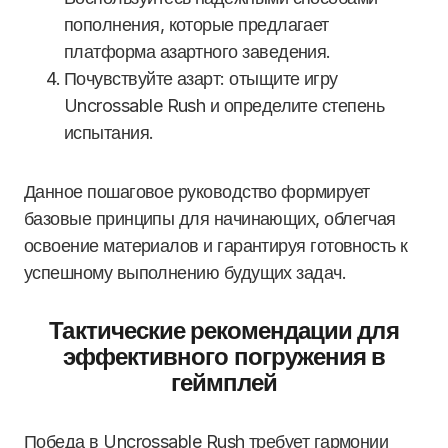
пополнения, которые предлагает
платформа азартного заведения.
Почувствуйте азарт: отыщите игру
Uncrossable Rush и определите степень
испытания.
Данное пошаговое руководство формирует
базовые принципы для начинающих, облегчая
освоение материалов и гарантируя готовность к
успешному выполнению будущих задач.
Тактические рекомендации для
эффективного погружения в
геймплей
Победа в Uncrossable Rush требует гармонии