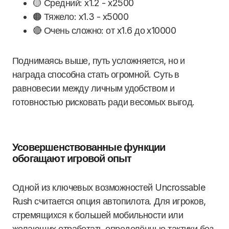
🟡 Средний: x1.2 - x2500
🟠 Тяжело: x1.3 - x5000
🔴 Очень сложно: от x1.6 до x10000
Поднимаясь выше, путь усложняется, но и
награда способна стать огромной. Суть в
равновесии между личным удобством и
готовностью рисковать ради весомых выгод.
Усовершенствованные функции
обогащают игровой опыт
Одной из ключевых возможностей Uncrossable
Rush считается опция автопилота. Для игроков,
стремящихся к большей мобильности или
желающих отработать определённые тактики без