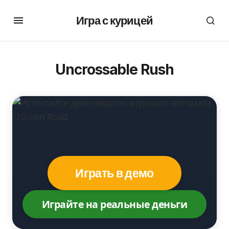
Игра с курицей
Uncrossable Rush
Играть в демо
Играйте на реальные деньги