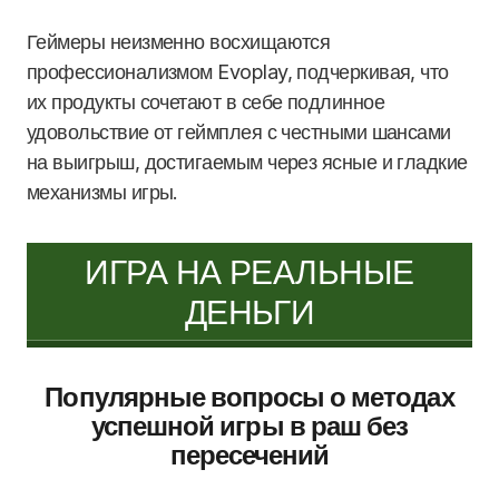
Геймеры неизменно восхищаются
профессионализмом Evoplay, подчеркивая, что
их продукты сочетают в себе подлинное
удовольствие от геймплея с честными шансами
на выигрыш, достигаемым через ясные и гладкие
механизмы игры.
ИГРА НА РЕАЛЬНЫЕ
ДЕНЬГИ
Популярные вопросы о методах
успешной игры в раш без
пересечений