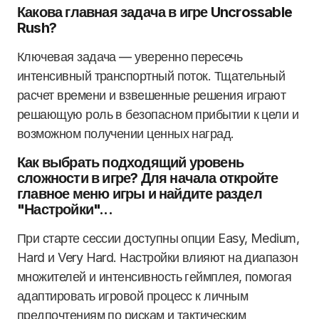
Какова главная задача в игре Uncrossable
Rush?
Ключевая задача — уверенно пересечь
интенсивный транспортный поток. Тщательный
расчет времени и взвешенные решения играют
решающую роль в безопасном прибытии к цели и
возможном получении ценных наград.
Как выбрать подходящий уровень
сложности в игре? Для начала откройте
главное меню игры и найдите раздел
"Настройки"...
При старте сессии доступны опции Easy, Medium,
Hard и Very Hard. Настройки влияют на диапазон
множителей и интенсивность геймплея, помогая
адаптировать игровой процесс к личным
предпочтениям по рискам и тактическим