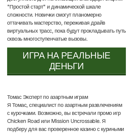
"Простой старт" и динамической шкале
сложности. Новички смогут планомерно
оттачивать мастерство, переживая драйв
виртуальных трасс, пока будут прокладывать путь
сквозь многоступенчатые вызовы.
ИГРА НА РЕАЛЬНЫЕ
ДЕНЬГИ
Томас
Эксперт по азартным играм
Я Томас, специалист по азартным развлечениям
с курочками. Возможно, вы встречали промо игр
Chicken Road или Mission Uncrossable. Я
подберу для вас проверенное казино с куриными