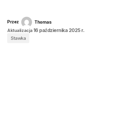
Przez
Thomas
16 października 2025 r.
Aktualizacja
Stawka