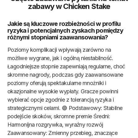
zabawy w Chicken Stake
Jakie są kluczowe rozbieżności w profilu
ryzyka i potencjalnych zyskach pomiędzy
różnymi stopniami zaawansowania?
Poziomy komplikacji wpływają zarówno na
możliwe wygrane, jak i ogólną niestabilność.
Łagodniejsze stopnie zapewniają regularne, choć
skromne nagrody, podczas gdy zaawansowane
poziomy oferują spektakularne mnożniki i
okazjonalne wysokie wypłaty. Gracze powinni
wybierać opcje zgodnie z tolerancją ryzyka i
strategicznymi celami. 🟢 Podstawowy: Stabilne
podejście skoków, skromne premie Średni:
Harmonijna rozgrywka, wyraźny rozwój
Zaawansowany: Zmienny przebieg, znaczące