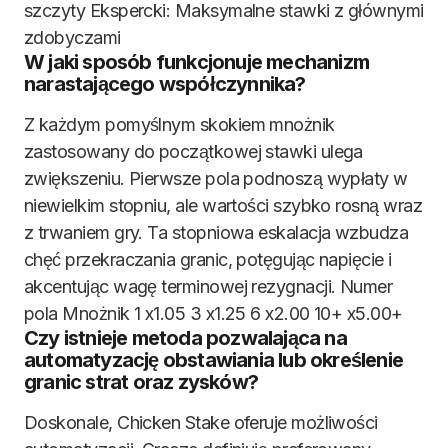
szczyty Ekspercki: Maksymalne stawki z głównymi
zdobyczami
W jaki sposób funkcjonuje mechanizm
narastającego współczynnika?
Z każdym pomyślnym skokiem mnożnik
zastosowany do początkowej stawki ulega
zwiększeniu. Pierwsze pola podnoszą wypłaty w
niewielkim stopniu, ale wartości szybko rosną wraz
z trwaniem gry. Ta stopniowa eskalacja wzbudza
chęć przekraczania granic, potęgując napięcie i
akcentując wagę terminowej rezygnacji. Numer
pola Mnożnik 1 x1.05 3 x1.25 6 x2.00 10+ x5.00+
Czy istnieje metoda pozwalająca na
automatyzację obstawiania lub określenie
granic strat oraz zysków?
Doskonale, Chicken Stake oferuje możliwości