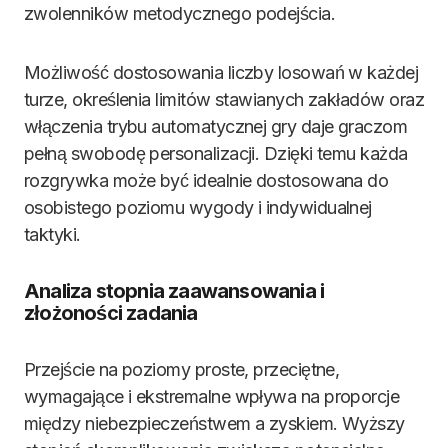
zwolenników metodycznego podejścia.
Możliwość dostosowania liczby losowań w każdej
turze, określenia limitów stawianych zakładów oraz
włączenia trybu automatycznej gry daje graczom
pełną swobodę personalizacji. Dzięki temu każda
rozgrywka może być idealnie dostosowana do
osobistego poziomu wygody i indywidualnej
taktyki.
Analiza stopnia zaawansowania i
złożoności zadania
Przejście na poziomy proste, przeciętne,
wymagające i ekstremalne wpływa na proporcje
między niebezpieczeństwem a zyskiem. Wyższy