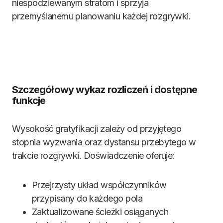
niespodziewanym stratom i sprzyja
przemyślanemu planowaniu każdej rozgrywki.
Szczegółowy wykaz rozliczeń i dostępne
funkcje
Wysokość gratyfikacji zależy od przyjętego
stopnia wyzwania oraz dystansu przebytego w
trakcie rozgrywki. Doświadczenie oferuje:
Przejrzysty układ współczynników
przypisany do każdego pola
Zaktualizowane ścieżki osiąganych