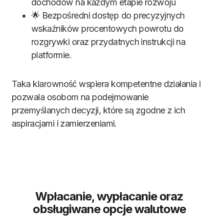
dochodów na każdym etapie rozwoju
🌟 Bezpośredni dostęp do precyzyjnych
wskaźników procentowych powrotu do
rozgrywki oraz przydatnych instrukcji na
platformie.
Taka klarowność wspiera kompetentne działania i
pozwala osobom na podejmowanie
przemyślanych decyzji, które są zgodne z ich
aspiracjami i zamierzeniami.
Wpłacanie, wypłacanie oraz
obsługiwane opcje walutowe