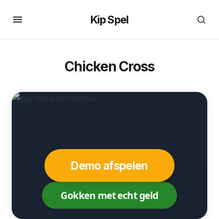
Kip Spel
Chicken Cross
Demo afspelen
Gokken met echt geld