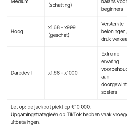
Medium
balans voo
(schatting)
beginners
Versterkte
x1,68 - x999
Hoog
beloningen,
(geschat)
druk verkee
Extreme
ervaring
voorbehou
Daredevil
x1,68 - x1000
aan
doorgewint
spelers
Let op: de jackpot piekt op €10.000.
Upgamingstrategieën op TikTok hebben vaak vroeg
uitbetalingen.