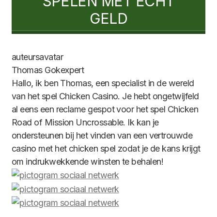
SPELEN MET ECHT
GELD
Thomas
Gokexpert
Hallo, ik ben Thomas, een specialist in de wereld
van het spel Chicken Casino. Je hebt ongetwijfeld
al eens een reclame gespot voor het spel Chicken
Road of Mission Uncrossable. Ik kan je
ondersteunen bij het vinden van een vertrouwde
casino met het chicken spel zodat je de kans krijgt
om indrukwekkende winsten te behalen!