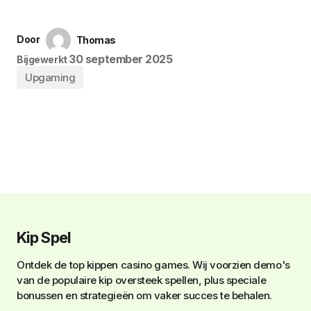
Door
Thomas
30 september 2025
Bijgewerkt
Upgaming
Kip Spel
Ontdek de top kippen casino games. Wij voorzien demo's
van de populaire kip oversteek spellen, plus speciale
bonussen en strategieën om vaker succes te behalen.