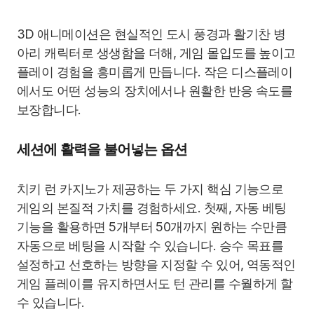
3D 애니메이션은 현실적인 도시 풍경과 활기찬 병
아리 캐릭터로 생생함을 더해, 게임 몰입도를 높이고
플레이 경험을 흥미롭게 만듭니다. 작은 디스플레이
에서도 어떤 성능의 장치에서나 원활한 반응 속도를
보장합니다.
세션에 활력을 불어넣는 옵션
치키 런 카지노가 제공하는 두 가지 핵심 기능으로
게임의 본질적 가치를 경험하세요. 첫째, 자동 베팅
기능을 활용하면 5개부터 50개까지 원하는 수만큼
자동으로 베팅을 시작할 수 있습니다. 승수 목표를
설정하고 선호하는 방향을 지정할 수 있어, 역동적인
게임 플레이를 유지하면서도 턴 관리를 수월하게 할
수 있습니다.