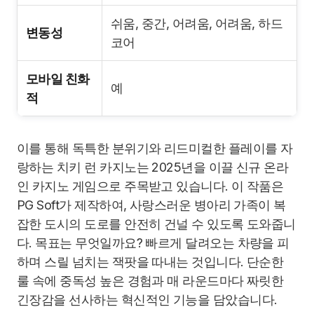
쉬움, 중간, 어려움, 어려움, 하드
변동성
코어
모바일 친화
예
적
이를 통해 독특한 분위기와 리드미컬한 플레이를 자
랑하는 치키 런 카지노는 2025년을 이끌 신규 온라
인 카지노 게임으로 주목받고 있습니다. 이 작품은
PG Soft가 제작하여, 사랑스러운 병아리 가족이 복
잡한 도시의 도로를 안전히 건널 수 있도록 도와줍니
다. 목표는 무엇일까요? 빠르게 달려오는 차량을 피
하며 스릴 넘치는 잭팟을 따내는 것입니다. 단순한
룰 속에 중독성 높은 경험과 매 라운드마다 짜릿한
긴장감을 선사하는 혁신적인 기능을 담았습니다.