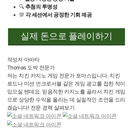
🔍
추첨의 투명성
💯
각 세션에서 공정한 기회 제공
실제 돈으로 플레이하기
Thomas
도박 전문가
저는 치킨 카지노 게임 전문가 토마스입니다. 치킨
로드나 미션 언크로서블 같은 게임 광고를 접한 적이
있으실 텐데요. 믿음직한 카지노를 골라서 치킨 게임
으로 상당한 수익을 올리는 데 실질적인 조언을 드리
겠습니다! 전문 경력 살펴보기