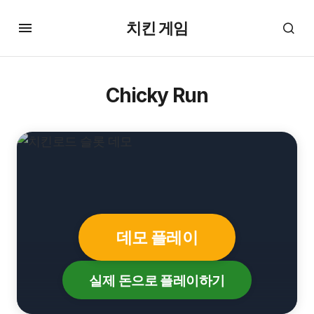
치킨 게임
Chicky Run
데모 플레이
실제 돈으로 플레이하기