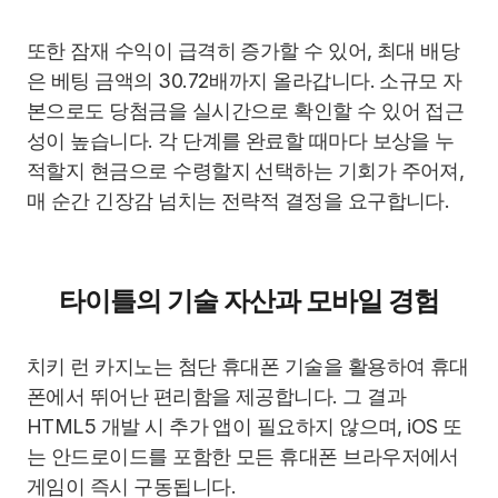
또한 잠재 수익이 급격히 증가할 수 있어, 최대 배당
은 베팅 금액의 30.72배까지 올라갑니다. 소규모 자
본으로도 당첨금을 실시간으로 확인할 수 있어 접근
성이 높습니다. 각 단계를 완료할 때마다 보상을 누
적할지 현금으로 수령할지 선택하는 기회가 주어져,
매 순간 긴장감 넘치는 전략적 결정을 요구합니다.
타이틀의 기술 자산과 모바일 경험
치키 런 카지노는 첨단 휴대폰 기술을 활용하여 휴대
폰에서 뛰어난 편리함을 제공합니다. 그 결과
HTML5 개발 시 추가 앱이 필요하지 않으며, iOS 또
는 안드로이드를 포함한 모든 휴대폰 브라우저에서
게임이 즉시 구동됩니다.