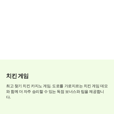
치킨 게임
최고 찾기 치킨 카지노 게임. 도로를 가로지르는 치킨 게임 데모
와 함께 더 자주 승리할 수 있는 독점 보너스와 팁을 제공합니
다.