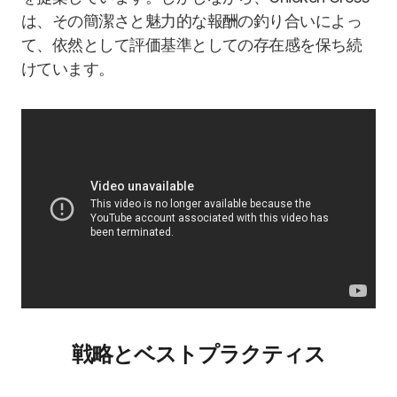
は、その簡潔さと魅力的な報酬の釣り合いによっ
て、依然として評価基準としての存在感を保ち続
けています。
戦略とベストプラクティス