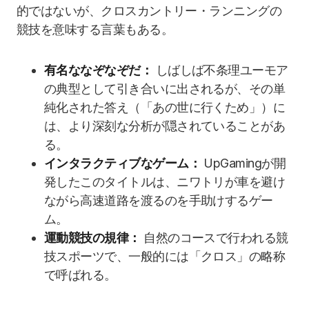
的ではないが、クロスカントリー・ランニングの
競技を意味する言葉もある。
有名ななぞなぞだ：
しばしば不条理ユーモア
の典型として引き合いに出されるが、その単
純化された答え（「あの世に行くため」）に
は、より深刻な分析が隠されていることがあ
る。
インタラクティブなゲーム：
UpGamingが開
発したこのタイトルは、ニワトリが車を避け
ながら高速道路を渡るのを手助けするゲー
ム。
運動競技の規律：
自然のコースで行われる競
技スポーツで、一般的には「クロス」の略称
で呼ばれる。