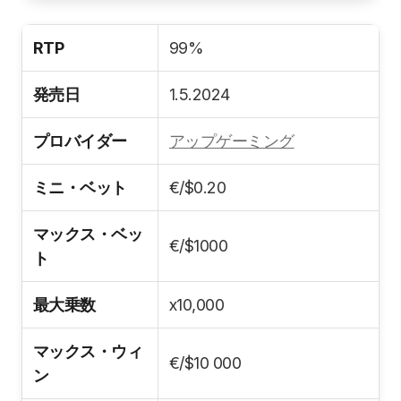
RTP
99%
発売日
1.5.2024
プロバイダー
アップゲーミング
ミニ・ベット
€/$0.20
マックス・ベッ
€/$1000
ト
最大乗数
x10,000
マックス・ウィ
€/$10 000
ン