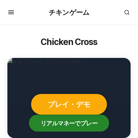
チキンゲーム
Chicken Cross
プレイ・デモ
リアルマネーでプレー