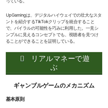
っている。
UpGamingは、デジタルハイウェイでの壮大なスタ
ントを紹介するTikTokクリップを統合すること
で、バイラルの可能性を巧みに利用した。一見シ
ンプルに見えるコンセプトでも、視聴者を見つけ
ることができることを証明している。
リアルマネーで遊
ぶ
ギャンブルゲームのメカニズム
基本原則