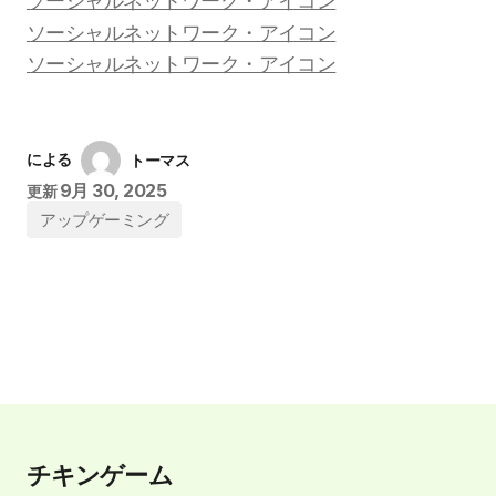
による
トーマス
9月 30, 2025
更新
アップゲーミング
チキンゲーム