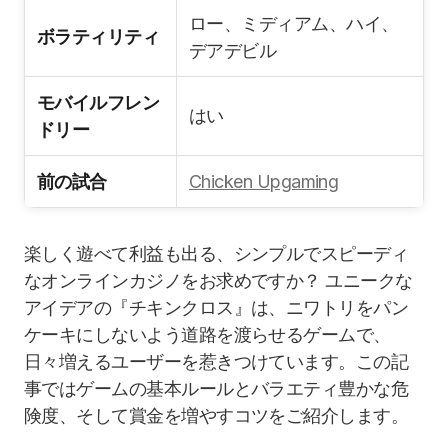
ロー、ミディアム、ハイ、
ボラティリティ
デアデビル
モバイルフレン
はい
ドリー
前の試合
Chicken Upgaming
楽しく遊べて利益も出る、シンプルでスピーディ
なオンラインカジノをお求めですか？ ユニークな
アイデアの『チキンクロス』は、ニワトリをパン
ケーキにしないよう道路を渡らせるゲームで、
日々増えるユーザーを惹きつけています。この記
事ではゲームの基本ルールとバラエティ豊かな危
険度、そして賞金を増やすコツをご紹介します。