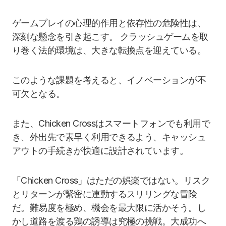
ゲームプレイの心理的作用と依存性の危険性は、
深刻な懸念を引き起こす。 クラッシュゲームを取
り巻く法的環境は、大きな転換点を迎えている。
このような課題を考えると、イノベーションが不
可欠となる。
また、Chicken Crossはスマートフォンでも利用で
き、外出先で素早く利用できるよう、キャッシュ
アウトの手続きが快適に設計されています。
「Chicken Cross」はただの娯楽ではない。リスク
とリターンが緊密に連動するスリリングな冒険
だ。難易度を極め、機会を最大限に活かそう。し
かし道路を渡る鶏の誘導は究極の挑戦。大成功へ