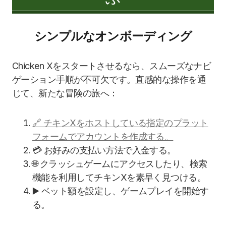
シンプルなオンボーディング
Chicken Xをスタートさせるなら、スムーズなナビ
ゲーション手順が不可欠です。直感的な操作を通
じて、新たな冒険の旅へ：
🔗 チキンXをホストしている指定のプラット
フォームでアカウントを作成する。
💳 お好みの支払い方法で入金する。
🌐 クラッシュゲームにアクセスしたり、検索
機能を利用してチキンXを素早く見つける。
▶️ ベット額を設定し、ゲームプレイを開始す
る。