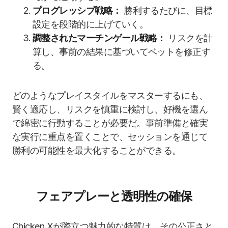
プログレッシブ戦略：
勝利するたびに、目標
設定を段階的に上げていく。
調整されたマーチンゲール戦略：
リスクを計
算し、事前の結果に基づいてベットを修正す
る。
どのようなプレイスタイルをマスターするにも、
賢く適応し、リスクを慎重に検討し、好機を選ん
で綿密に行動することが必要だ。事前準備と確実
な実行に重点を置くことで、セッションを通じて
勝利の可能性を最大化することができる。
フェアプレーと透明性の確保
Chicken Xが際立つ魅力的な特質は、その公正さと