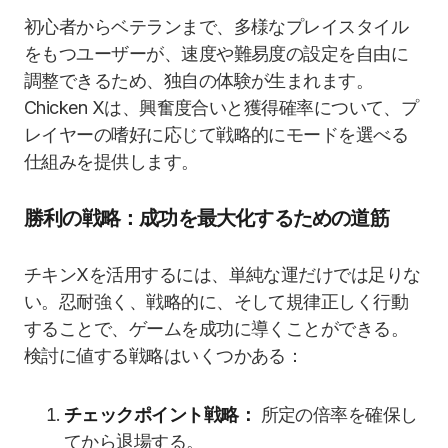
初心者からベテランまで、多様なプレイスタイル
をもつユーザーが、速度や難易度の設定を自由に
調整できるため、独自の体験が生まれます。
Chicken Xは、興奮度合いと獲得確率について、プ
レイヤーの嗜好に応じて戦略的にモードを選べる
仕組みを提供します。
勝利の戦略：成功を最大化するための道筋
チキンXを活用するには、単純な運だけでは足りな
い。忍耐強く、戦略的に、そして規律正しく行動
することで、ゲームを成功に導くことができる。
検討に値する戦略はいくつかある：
チェックポイント戦略：
所定の倍率を確保し
てから退場する。