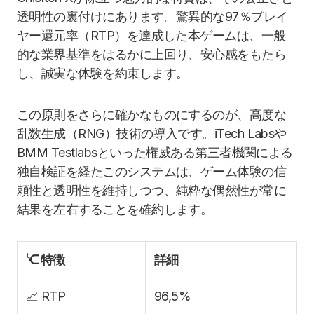
透明性の裏付けにあります。驚異的な97％プレイ
ヤー還元率（RTP）を達成した本ゲームは、一般
的な業界基準をはるかに上回り、安心感をもたら
し、誠実な体験を約束します。
この原則をさらに確かなものにするのが、高度な
乱数生成（RNG）技術の導入です。iTech Labsや
BMM Testlabsといった権威ある第三者機関による
独自検証を経たこのシステムは、ゲーム体験の信
頼性と透明性を維持しつつ、純粋な偶然性が常に
結果を左右することを確約します。
ᔍ 特徴
詳細
📈 RTP
96,5%