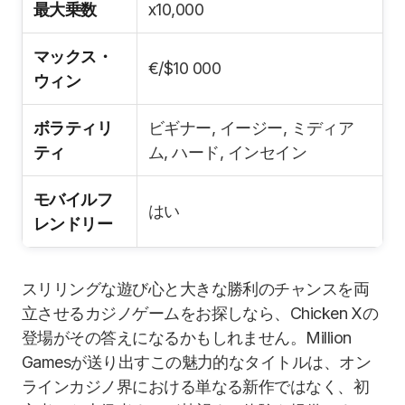
最大乗数
x10,000
マックス・
€/$10 000
ウィン
ボラティリ
ビギナー, イージー, ミディア
ティ
ム, ハード, インセイン
モバイルフ
はい
レンドリー
スリリングな遊び心と大きな勝利のチャンスを両
立させるカジノゲームをお探しなら、Chicken Xの
登場がその答えになるかもしれません。Million
Gamesが送り出すこの魅力的なタイトルは、オン
ラインカジノ界における単なる新作ではなく、初