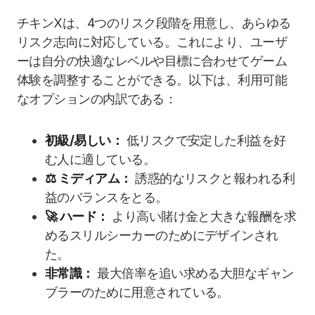
チキンXは、4つのリスク段階を用意し、あらゆる
リスク志向に対応している。これにより、ユーザ
ーは自分の快適なレベルや目標に合わせてゲーム
体験を調整することができる。以下は、利用可能
なオプションの内訳である：
初級/易しい：
低リスクで安定した利益を好
む人に適している。
⚖️ ミディアム：
誘惑的なリスクと報われる利
益のバランスをとる。
🚀 ハード：
より高い賭け金と大きな報酬を求
めるスリルシーカーのためにデザインされ
た。
非常識：
最大倍率を追い求める大胆なギャン
ブラーのために用意されている。