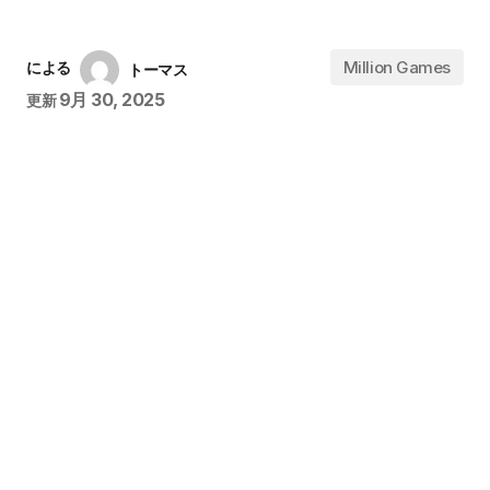
Million Games
による
トーマス
9月 30, 2025
更新