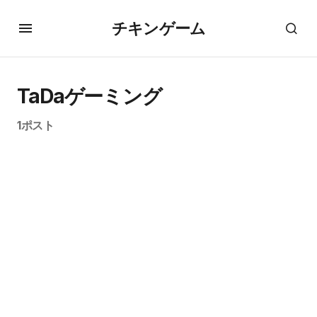
チキンゲーム
TaDaゲーミング
1ポスト