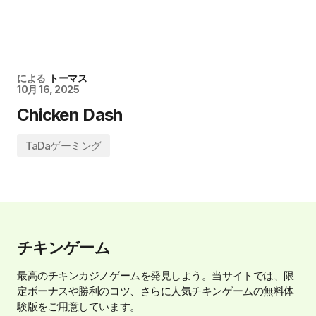
による
トーマス
10月 16, 2025
Chicken Dash
TaDaゲーミング
チキンゲーム
最高のチキンカジノゲームを発見しよう。当サイトでは、限
定ボーナスや勝利のコツ、さらに人気チキンゲームの無料体
験版をご用意しています。