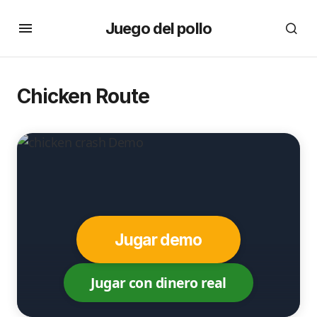
Juego del pollo
Chicken Route
Jugar demo
Jugar con dinero real