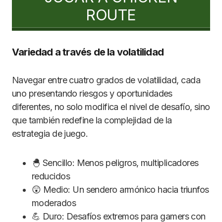
ROUTE
Variedad a través de la volatilidad
Navegar entre cuatro grados de volatilidad, cada
uno presentando riesgos y oportunidades
diferentes, no solo modifica el nivel de desafío, sino
que también redefine la complejidad de la
estrategia de juego.
🐣 Sencillo: Menos peligros, multiplicadores
reducidos
😲 Medio: Un sendero armónico hacia triunfos
moderados
💪 Duro: Desafíos extremos para gamers con