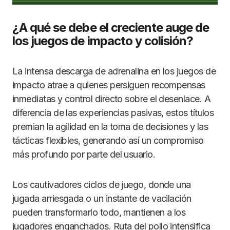
¿A qué se debe el creciente auge de
los juegos de impacto y colisión?
La intensa descarga de adrenalina en los juegos de
impacto atrae a quienes persiguen recompensas
inmediatas y control directo sobre el desenlace. A
diferencia de las experiencias pasivas, estos títulos
premian la agilidad en la toma de decisiones y las
tácticas flexibles, generando así un compromiso
más profundo por parte del usuario.
Los cautivadores ciclos de juego, donde una
jugada arriesgada o un instante de vacilación
pueden transformarlo todo, mantienen a los
jugadores enganchados. Ruta del pollo intensifica