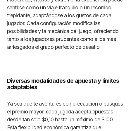
sentirse como un viaje tranquilo o un recorrido
trepidante, adaptándose a los gustos de cada
jugador. Cada configuración modifica las
posibilidades y la mecánica del juego, ofreciendo
tanto a los jugadores prudentes como a los más
arriesgados el grado perfecto de desafío.
Diversas modalidades de apuesta y límites
adaptables
Ya sea que te aventures con precaución o busques
el premio mayor, cada jugada acepta apuestas
desde tan solo $0,10 hasta un máximo de $100.
Esta flexibilidad económica garantiza que