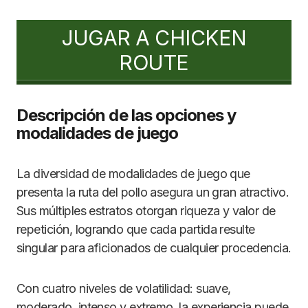
JUGAR A CHICKEN
ROUTE
Descripción de las opciones y
modalidades de juego
La diversidad de modalidades de juego que
presenta la ruta del pollo asegura un gran atractivo.
Sus múltiples estratos otorgan riqueza y valor de
repetición, logrando que cada partida resulte
singular para aficionados de cualquier procedencia.
Con cuatro niveles de volatilidad: suave,
moderado, intenso y extremo, la experiencia puede