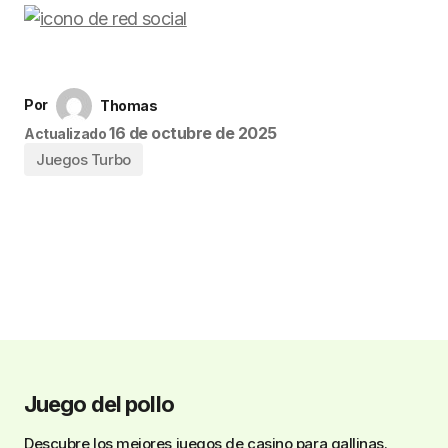
Por
Thomas
16 de octubre de 2025
Actualizado
Juegos Turbo
Juego del pollo
Descubre los mejores juegos de casino para gallinas.