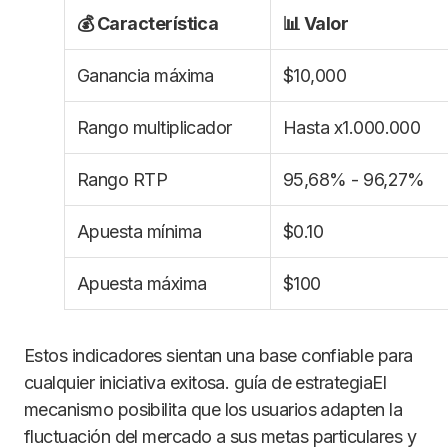
💰 Característica
📊 Valor
Ganancia máxima
$10,000
Rango multiplicador
Hasta x1.000.000
Rango RTP
95,68% - 96,27%
Apuesta mínima
$0.10
Apuesta máxima
$100
Estos indicadores sientan una base confiable para
cualquier iniciativa exitosa. guía de estrategiaEl
mecanismo posibilita que los usuarios adapten la
fluctuación del mercado a sus metas particulares y