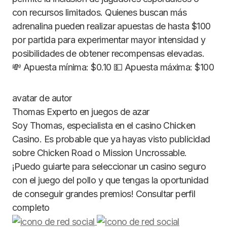
con recursos limitados. Quienes buscan más
adrenalina pueden realizar apuestas de hasta $100
por partida para experimentar mayor intensidad y
posibilidades de obtener recompensas elevadas.
💸 Apuesta mínima: $0.10 💵 Apuesta máxima: $100
Thomas
Experto en juegos de azar
Soy Thomas, especialista en el casino Chicken
Casino. Es probable que ya hayas visto publicidad
sobre Chicken Road o Mission Uncrossable.
¡Puedo guiarte para seleccionar un casino seguro
con el juego del pollo y que tengas la oportunidad
de conseguir grandes premios! Consultar perfil
completo