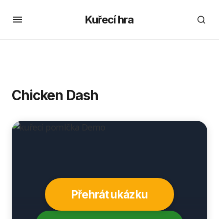
Kuřecí hra
Chicken Dash
Přehrát ukázku