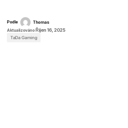
Podle
Thomas
Říjen 16, 2025
Aktualizováno
TaDa Gaming