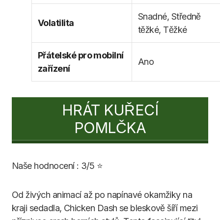
Snadné, Středně
Volatilita
těžké, Těžké
Přátelské pro mobilní
Ano
zařízení
HRÁT KUŘECÍ
POMLČKA
Naše hodnocení : 3/5 ⭐
Od živých animací až po napínavé okamžiky na
kraji sedadla, Chicken Dash se bleskově šíří mezi