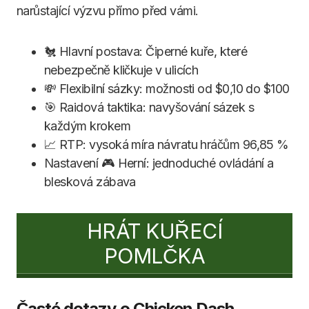
narůstající výzvu přímo před vámi.
🐔 Hlavní postava: Čiperné kuře, které
nebezpečně kličkuje v ulicích
💸 Flexibilní sázky: možnosti od $0,10 do $100
🎯 Raidová taktika: navyšování sázek s
každým krokem
📈 RTP: vysoká míra návratu hráčům 96,85 %
Nastavení 🎮 Herní: jednoduché ovládání a
blesková zábava
HRÁT KUŘECÍ
POMLČKA
Časté dotazy o Chicken Dash