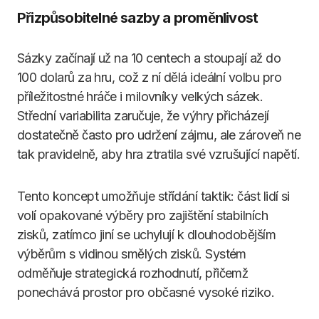
Přizpůsobitelné sazby a proměnlivost
Sázky začínají už na 10 centech a stoupají až do
100 dolarů za hru, což z ní dělá ideální volbu pro
příležitostné hráče i milovníky velkých sázek.
Střední variabilita zaručuje, že výhry přicházejí
dostatečně často pro udržení zájmu, ale zároveň ne
tak pravidelně, aby hra ztratila své vzrušující napětí.
Tento koncept umožňuje střídání taktik: část lidí si
volí opakované výběry pro zajištění stabilních
zisků, zatímco jiní se uchylují k dlouhodobějším
výběrům s vidinou smělých zisků. Systém
odměňuje strategická rozhodnutí, přičemž
ponechává prostor pro občasné vysoké riziko.