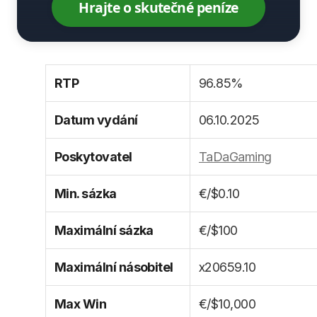
Hrajte o skutečné peníze
RTP
96.85%
Datum vydání
06.10.2025
Poskytovatel
TaDaGaming
Min. sázka
€/$0.10
Maximální sázka
€/$100
Maximální násobitel
x20659.10
Max Win
€/$10,000