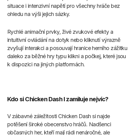
situace i intenzivní napětí pro všechny hráče bez
ohledu na výši jejich sázky.
Rychlé animační prvky, živé zvukové efekty a
intuitivní ovládání na dotyk nebo kliknutí výrazně
zvyšují interakci a posouvají hranice herního zážitku
daleko za běžné hry typu klikni a počkej, které jsou
k dispozici na jiných platformách.
Kdo si Chicken Dash l zamiluje nejvíc?
V zábavné záležitosti Chicken Dash si najde
potěšení široké obecenstvo hráčů. Nadšenci
občasných her, kteří mají rádi nenáročné, ale