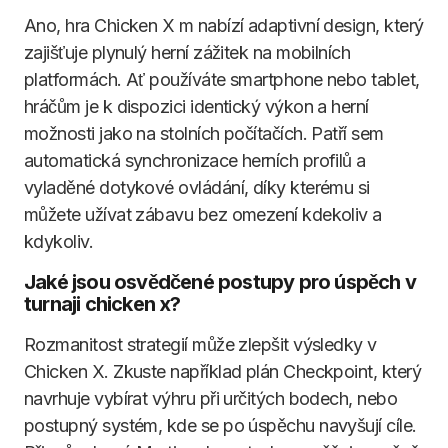
Ano, hra Chicken X m nabízí adaptivní design, který
zajišťuje plynulý herní zážitek na mobilních
platformách. Ať používáte smartphone nebo tablet,
hráčům je k dispozici identický výkon a herní
možnosti jako na stolních počítačích. Patří sem
automatická synchronizace herních profilů a
vyladěné dotykové ovládání, díky kterému si
můžete užívat zábavu bez omezení kdekoliv a
kdykoliv.
Jaké jsou osvědčené postupy pro úspěch v
turnaji chicken x?
Rozmanitost strategií může zlepšit výsledky v
Chicken X. Zkuste například plán Checkpoint, který
navrhuje vybírat výhru při určitých bodech, nebo
postupný systém, kde se po úspěchu navyšují cíle.