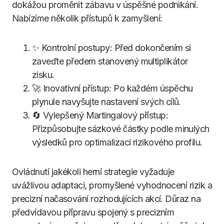
dokážou proměnit zábavu v úspěšné podnikání.
Nabízíme několik přístupů k zamyšlení:
✨ Kontrolní postupy: Před dokončením si
zaveďte předem stanovený multiplikátor
zisku.
🚀 Inovativní přístup: Po každém úspěchu
plynule navyšujte nastavení svých cílů.
🔄 Vylepšený Martingalový přístup:
Přizpůsobujte sázkové částky podle minulých
výsledků pro optimalizaci rizikového profilu.
Ovládnutí jakékoli herní strategie vyžaduje
uvážlivou adaptaci, promyšlené vyhodnocení rizik a
precizní načasování rozhodujících akcí. Důraz na
předvídavou přípravu spojený s precizním