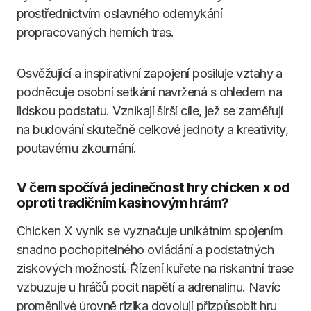
prostřednictvím oslavného odemykání
propracovaných herních tras.
Osvěžující a inspirativní zapojení posiluje vztahy a
podněcuje osobní setkání navržená s ohledem na
lidskou podstatu. Vznikají širší cíle, jež se zaměřují
na budování skutečně celkové jednoty a kreativity,
poutavému zkoumání.
V čem spočívá jedinečnost hry chicken x od
oproti tradičním kasinovým hrám?
Chicken X vynik se vyznačuje unikátním spojením
snadno pochopitelného ovládání a podstatných
ziskových možností. Řízení kuřete na riskantní trase
vzbuzuje u hráčů pocit napětí a adrenalinu. Navíc
proměnlivé úrovně rizika dovolují přizpůsobit hru