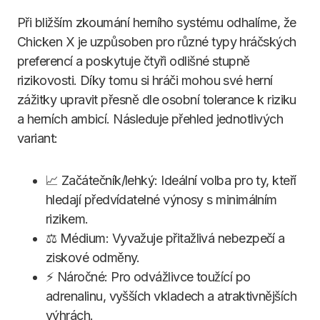
Při bližším zkoumání herního systému odhalíme, že
Chicken X je uzpůsoben pro různé typy hráčských
preferencí a poskytuje čtyři odlišné stupně
rizikovosti. Díky tomu si hráči mohou své herní
zážitky upravit přesně dle osobní tolerance k riziku
a herních ambicí. Následuje přehled jednotlivých
variant:
📈 Začátečník/lehký: Ideální volba pro ty, kteří
hledají předvídatelné výnosy s minimálním
rizikem.
⚖️ Médium: Vyvažuje přitažlivá nebezpečí a
ziskové odměny.
⚡️ Náročné: Pro odvážlivce toužící po
adrenalinu, vyšších vkladech a atraktivnějších
výhrách.