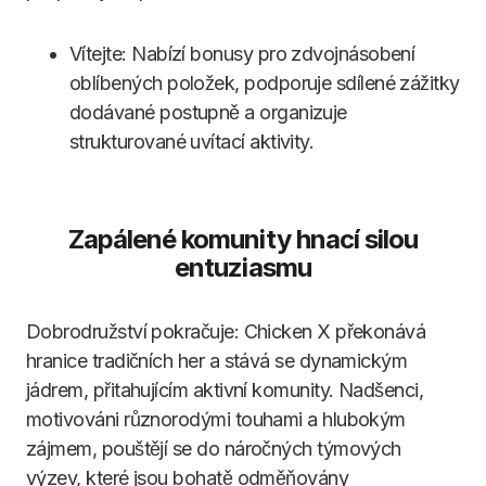
Vítejte: Nabízí bonusy pro zdvojnásobení
oblíbených položek, podporuje sdílené zážitky
dodávané postupně a organizuje
strukturované uvítací aktivity.
Zapálené komunity hnací silou
entuziasmu
Dobrodružství pokračuje: Chicken X překonává
hranice tradičních her a stává se dynamickým
jádrem, přitahujícím aktivní komunity. Nadšenci,
motivováni různorodými touhami a hlubokým
zájmem, pouštějí se do náročných týmových
výzev, které jsou bohatě odměňovány