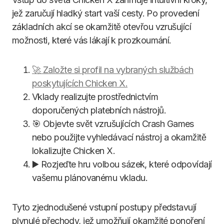
jež zaručují hladký start vaší cesty. Po provedení
základních akcí se okamžitě otevřou vzrušující
možnosti, které vás lákají k prozkoumání.
🚀 Založte si profil na vybraných službách
poskytujících Chicken X.
Vklady realizujte prostřednictvím
doporučených platebních nástrojů.
🎯 Objevte svět vzrušujících Crash Games
nebo použijte vyhledávací nástroj a okamžitě
lokalizujte Chicken X.
▶️ Rozjeďte hru volbou sázek, které odpovídají
vašemu plánovanému vkladu.
Tyto zjednodušené vstupní postupy představují
plynulé přechody, jež umožňují okamžité ponoření