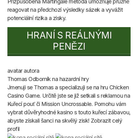
Přizpůsobená Martingale metoda umožňuje pružně
reagovat na předchozí výsledky sázek a vyvážit
potenciální rizika a zisky.
HRANÍ S REÁLNÝMI
PENĚZI
Thomas
Odborník na hazardní hry
Jmenuji se Thomas a specializuji se na hru Chicken
Casino Game. Určitě jste se již setkali s reklamou na
Kuřecí pouť či Mission Uncrossable. Pomohu vám
vybrat důvěryhodné kasino s touto kuřecí zábavou,
abyste získali šanci na skvělý zisk! Zobrazit celý
profil