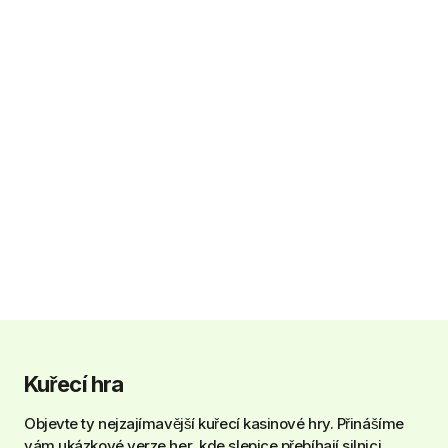
Kuřecí hra
Objevte ty nejzajímavější kuřecí kasinové hry. Přinášíme
vám ukázkové verze her, kde slepice přebíhají silnici,