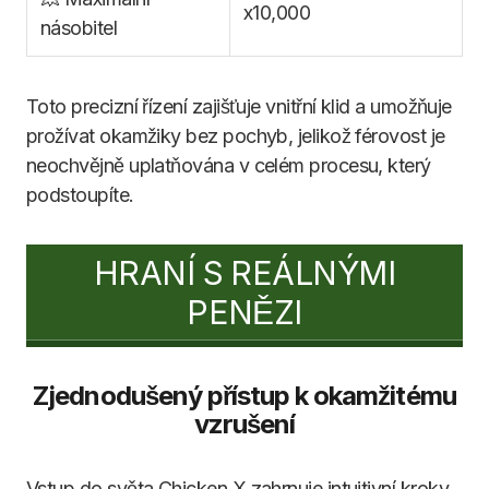
x10,000
násobitel
Toto precizní řízení zajišťuje vnitřní klid a umožňuje
prožívat okamžiky bez pochyb, jelikož férovost je
neochvějně uplatňována v celém procesu, který
podstoupíte.
HRANÍ S REÁLNÝMI
PENĚZI
Zjednodušený přístup k okamžitému
vzrušení
Vstup do světa Chicken X zahrnuje intuitivní kroky,