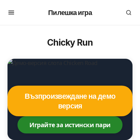
Пилешка игра
Chicky Run
Възпроизвеждане на демо
версия
Играйте за истински пари