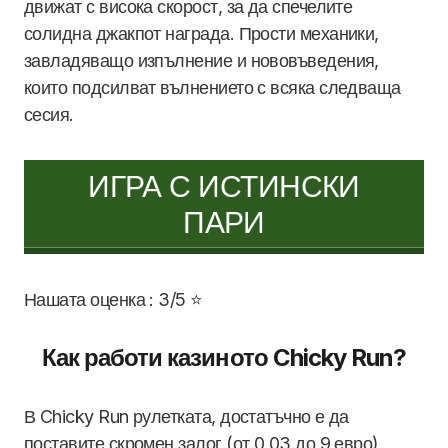
движат с висока скорост, за да спечелите
солидна джакпот награда. Прости механики,
завладяващо изпълнение и нововъведения,
които подсилват вълнението с всяка следваща
сесия.
ИГРА С ИСТИНСКИ
ПАРИ
Нашата оценка : 3/5 ⭐
Как работи казиното Chicky Run?
В Chicky Run рулетката, достатъчно е да
поставите скромен залог (от 0,03 до 9 евро),