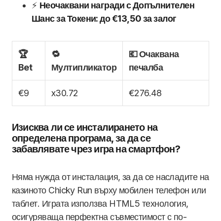
⚡
Неочаквани награди с Допълнителен
Шанс за Токени: до €13,50 за залог
🏆
🔁
💶 Очаквана
Bet
Мултипликатор
печалба
€9
x30.72
€276.48
Изисква ли се инсталирането на
определена програма, за да се
забавлявате чрез игра на смартфон?
Няма нужда от инсталация, за да се насладите на
казиното Chicky Run върху мобилен телефон или
таблет. Играта използва HTML5 технология,
осигуряваща перфектна съвместимост с по-