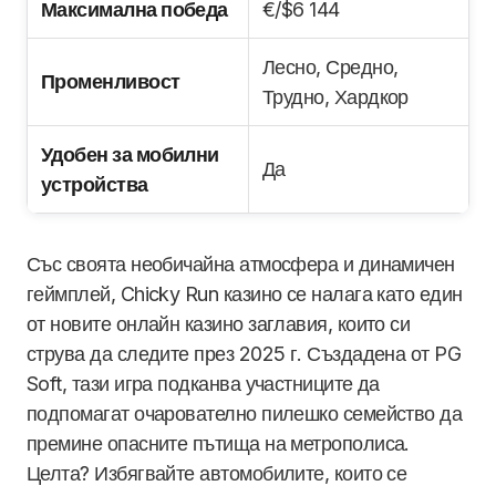
Максимална победа
€/$6 144
Лесно, Средно,
Променливост
Трудно, Хардкор
Удобен за мобилни
Да
устройства
Със своята необичайна атмосфера и динамичен
геймплей, Chicky Run казино се налага като един
от новите онлайн казино заглавия, които си
струва да следите през 2025 г. Създадена от PG
Soft, тази игра подканва участниците да
подпомагат очарователно пилешко семейство да
премине опасните пътища на метрополиса.
Целта? Избягвайте автомобилите, които се