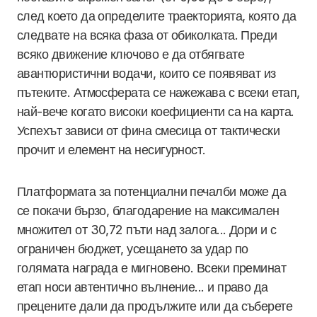
след което да определите траекторията, която да
следвате на всяка фаза от обиколката. Преди
всяко движение ключово е да отбягвате
авантюристични водачи, които се появяват из
пътеките. Атмосферата се нажежава с всеки етап,
най-вече когато високи коефициенти са на карта.
Успехът зависи от фина смесица от тактически
прочит и елемент на несигурност.
Платформата за потенциални печалби може да
се покачи бързо, благодарение на максимален
множител от 30,72 пъти над залога... Дори и с
ограничен бюджет, усещането за удар по
голямата награда е мигновено. Всеки преминат
етап носи автентично вълнение... и право да
прецените дали да продължите или да съберете