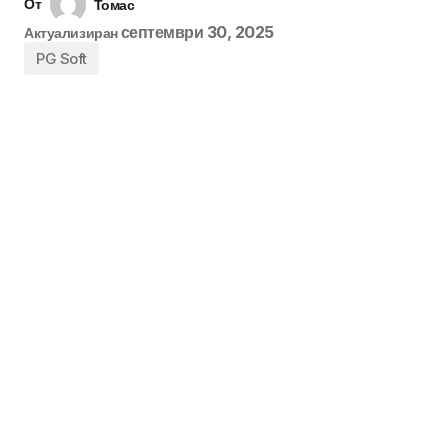
От
Томас
септември 30, 2025
Актуализиран
PG Soft